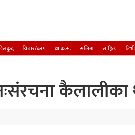
खेलकुद
विचार/ब्लग
था.क.स.
सलिमा
साहित्य
टिभी
नःसंरचना कैलालीका था