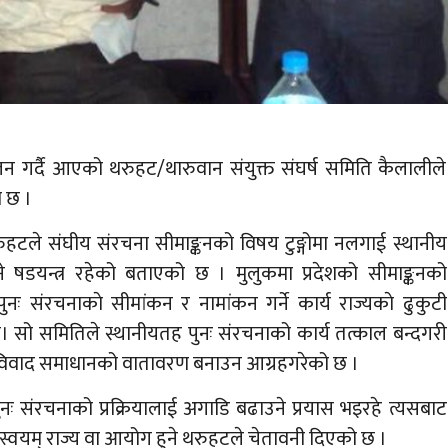
 गर्दै आएको थरुहट/थारुवान संयुक्त संघर्ष समिति कैलालीले
ो छ ।
हटले संघीय संरचना सीमाङ्कनको विषय टुङ्गोमा नलगाई स्थानीय
े षडयन्त्र रहेको बताएको छ । मुलुकमा प्रदेशको सीमाङ्कनको
ः संरचनाकाे सीमांकन र नामांकन गर्ने कार्य राज्यकाे ढुकुटी
 छ। सो समितिले स्थानीयतह पुनः संरचनाको कार्य तत्काल बन्दगरी
्कन विवाद समाधानको वातावरण बनाउन आग्रहगरेको छ ।
ुनः संरचनाको प्रक्रियालाई अगाडि बढाउने प्रयास भइरहे त्यसबाट
ार स्वयम् राज्य वा आयोग हुने थरुहटले चेतावनी दिएको छ ।