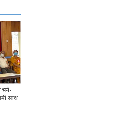
 भने-
 हामी साथ