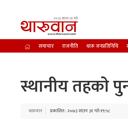
२०८३ साउन २१ गते
Leading Newsportal from Tharu Community Nepal.
समाचार
राजनीति
थारू जनप्रतिनिधि
स्थानीय तहकाे पु
थारूवान
प्रकाशित : २०७३ साउन ३१ गते १९:५८