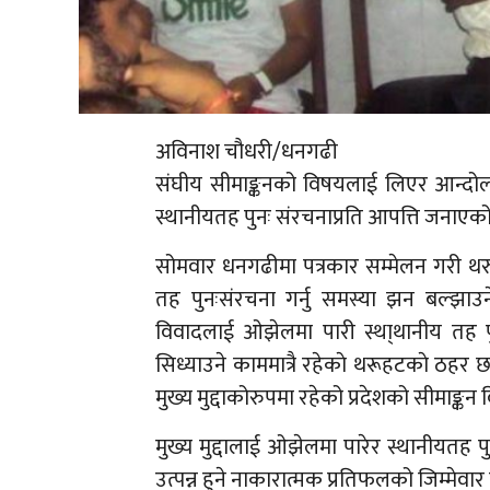
अविनाश चौधरी/धनगढी
संघीय सीमाङ्कनको विषयलाई लिएर आन्दोलन
स्थानीयतह पुनः संरचनाप्रति आपत्ति जनाएक
सोमवार धनगढीमा पत्रकार सम्मेलन गरी थरु
तह पुनःसंरचना गर्नु समस्या झन बल्झाउन
विवादलाई ओझेलमा पारी स्था्थानीय तह पुन
सिध्याउने काममात्रै रहेकाे थरूहटकाे ठहर
मुख्य मुद्दाकोरुपमा रहेको प्रदेशको सीमाङ
मुख्य मुद्दालाई ओझेलमा पारेर स्थानीयतह प
उत्पन्न हुने नाकारात्मक प्रतिफलको जिम्मेव