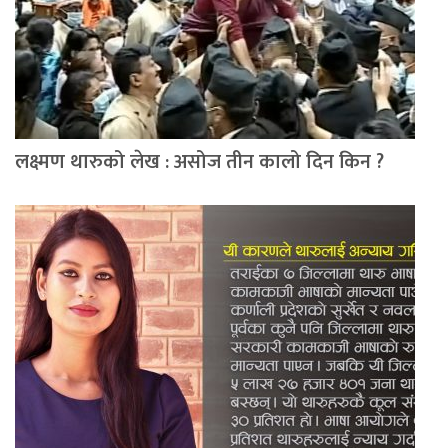
लक्ष्मण थारुको लेख : असोज तीन कालो दिन किन ?