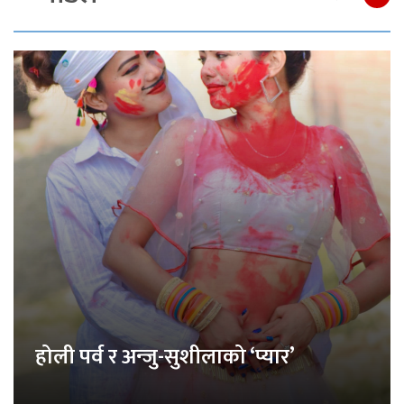
होली पर्व र अन्जु-सुशीलाको ‘प्यार’