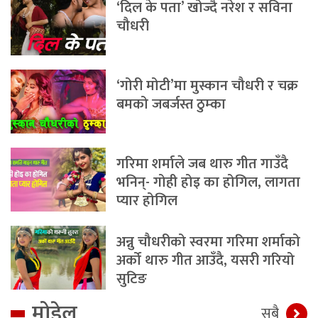
‘दिल के पता’ खोज्दै नरेश र सविना
चौधरी
‘गोरी मोटी’मा मुस्कान चौधरी र चक्र
बमको जबर्जस्त ठुम्का
गरिमा शर्माले जब थारु गीत गाउँदै
भनिन्- गोही होइ का होगिल, लागता
प्यार होगिल
अन्नु चौधरीको स्वरमा गरिमा शर्माको
अर्को थारु गीत आउँदै, यसरी गरियो
सुटिङ
मोडेल
सबै