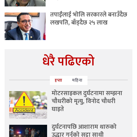
तपाईंलाई भोलि सरकारले बनाउँदैछ
लखपति, बाँड्दैछ २५ लाख
धेरै पढिएको
हप्ता
महिना
मोटरसाइकल दुर्घटनामा सम्झना
चौधरीको मृत्यु, विनोद चौधरी
घाइते
दुर्घटनापछि आशाराम थारुको
उद्धार गर्नुको सट्टा साथी