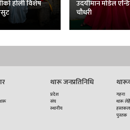
लीको होली विशेष
उदयीमान मोडेल एन्ड
सुट
चौधरी
ार
थारू जनप्रतिनिधि
थारू
प्रदेश
गहना
थारू
संघ
थारू लेहे
स्थानीय
हस्तकल
पुस्तक