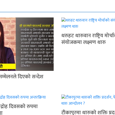
थरुहट थारुवान राष्ट्रिय मोर्च
संयोजकमा लक्ष्मण थारु
सम्मेलनले दिएको सन्देश
द्रोह दिवसको रुपमा
टीकापुरमा थारुको शक्ति प्रदर
या