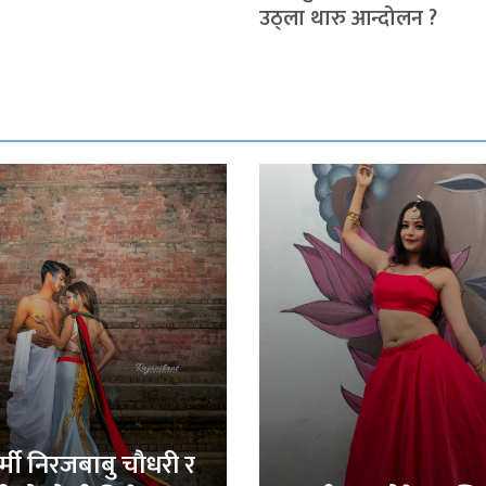
उठ्ला थारु आन्दोलन ?
र्मी निरजबाबु चौधरी र