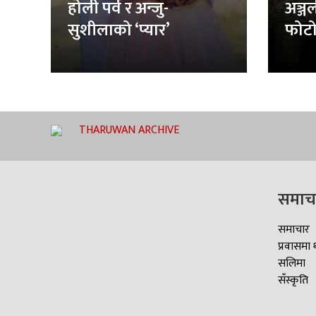
होली पर्व र अन्जु-
अञ्ज
सुशीलाको ‘प्यार’
फोटो
THARUWAN ARCHIVE
समाच
समाचार
प्रवासमा 
सलिमा
सँस्कृति