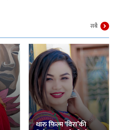
सबै
थारु फिल्म ‘विरा’की