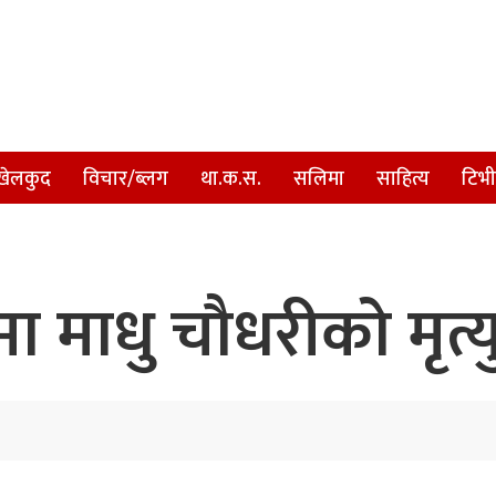
खेलकुद
विचार/ब्लग
था.क.स.
सलिमा
साहित्य
टिभी
ा माधु चौधरीको मृत्य