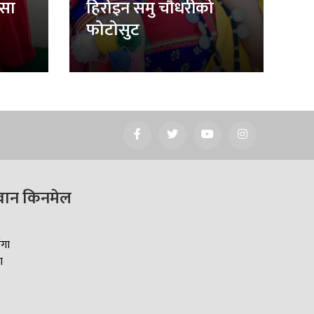
िसा
हिरोइन समु चौधरीको
फोटोसुट
वान किनमेल
ँगा
ा