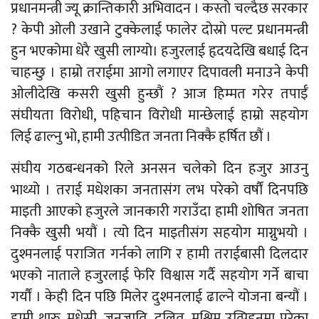
प्रधानमन्त्री ज्यू क्रान्तिकारी अभिवादन । कस्तो चल्दैछ सरकार
? केपी ओली उखाने टुक्केलाई फालेर दोस्रो पल्ट प्रधानमन्त्री
हुन भएकोमा धेरै खुसी लाग्यो। हजुरलाई हृदयदेखि बधाई दिन
चाहन्छु । हाम्रो तराईमा आगो लगाएर दिपावली मनाउने केपी
ओलीदेखि कसरी खुसी हुन्छौं ? आज हिम्मत गरेर तपाईँ
संघीयता विरोधी, पहिचान विरोधी मान्छेलाई हाम्रो सहयोग
लिई ढाल्नु भो, हामी उत्पीडित जनता निक्कै हर्षित छौं ।
संघीय गठबन्धनको रिले अनसन चलेको दिन हजुर आउनु
भाथ्यो । तराई मधेशका जनतासंग लभ परेको वर्षौं दिनपछि
माइती आएको हजुरले जानकारी गराउँदा हामी शोषित जनता
निक्कै खुसी भयौं । त्यो दिन माइतीसंग सहयोग माग्नुभयो ।
दुश्मनलाई पराजित गर्नको लागि र हामी तराईबासी दिलदार
भएको नाताले हजुरलाई फेरि विश्वास गर्दै सहयोग गर्ने बाचा
गर्यौं । केही दिन पछि मिलेर दुश्मनलाई ढाल्ने योजना बन्यौं ।
हामी थारु, मधेसी, जनजाति, दलित, मुश्लिम उत्पिडनमा परेका