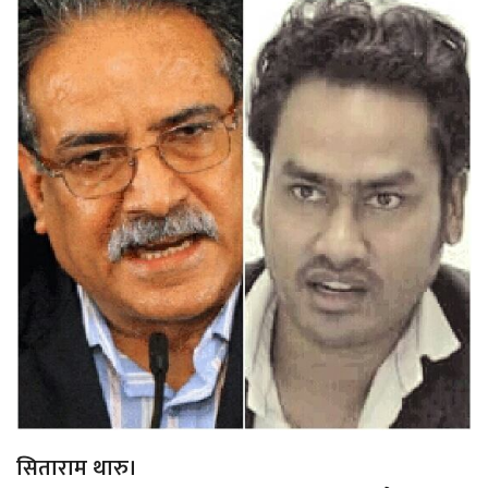
सिताराम थारु।