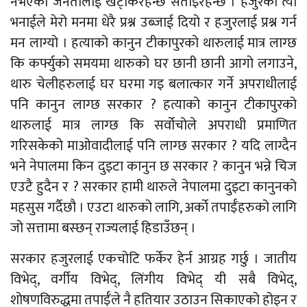
नभएको जनतालाई खट्किरहन्छ सताइरहन्छ । हजुरको त्यो
भनाईले मेरो मनमा धेरै प्रश्न उब्जाई दियो र हजुरलाई प्रश्न गर्न
मन लाग्यो । हत्याको कानुन टीकापुरको थारुलाई मात्र लाग्छ
कि कर्फ्युको समयमा थारुको घर छानी छानी आगो लगाउने,
थारु चेलीहरुलाई घर घरमा गइ बलात्कार गर्ने अपराधीलाई
पनि कानुन लाग्छ सरकार ? हत्याको कानुन टीकापुरको
थारुलाई मात्र लाग्छ कि सर्वोचोले अपराधी प्रमाणित
गरिसकेको माओवादीलाई पनि लाग्छ सरकार ? यदि लाग्दैन
भने नेपालमा किन दुइटा कानुन छ सरकार ? कानुन भन्ने चिज
एउटै हुदैन र ? सरकार हामी थारुले नेपालमा दुइटा कानुनको
महसुस गर्दैछौ । एउटा थारुको लागि, अर्को तपाईँहरुको लागि
जो सत्तामा बस्छन् राज्यलाई हिडाउँछन् ।
सरकार हजुरलाई एकचोटि फर्केर हेर्न आग्रह गर्छु । जातीय
विभेद्, वर्गीय विभेद्, लिंगीय विभेद् यी सबै विभेद्,
शोषणविरुद्धमा तपाईँले नै हतियार उठाउन सिकाएको होइन र