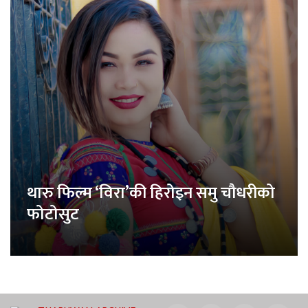
थारु फिल्म ‘विरा’की हिरोइन समु चौधरीको
फोटोसुट