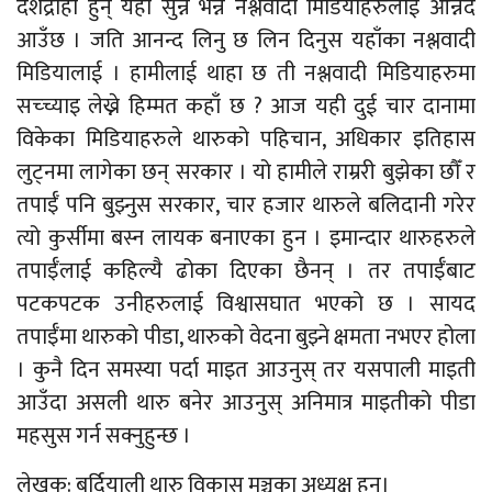
देशद्रोही हुन् यही सुन्न भन्न नश्लवादी मिडियाहरुलाई आन्नद
आउँछ । जति आनन्द लिनु छ लिन दिनुस यहाँका नश्लवादी
मिडियालाई । हामीलाई थाहा छ ती नश्लवादी मिडियाहरुमा
सच्च्याइ लेख्ने हिम्मत कहाँ छ ? आज यही दुई चार दानामा
विकेका मिडियाहरुले थारुको पहिचान, अधिकार इतिहास
लुट्नमा लागेका छन् सरकार । यो हामीले राम्ररी बुझेका छौँ र
तपाईँ पनि बुझ्नुस सरकार, चार हजार थारुले बलिदानी गरेर
त्यो कुर्सीमा बस्न लायक बनाएका हुन । इमान्दार थारुहरुले
तपाईँलाई कहिल्यै ढोका दिएका छैनन् । तर तपाईँबाट
पटकपटक उनीहरुलाई विश्वासघात भएको छ । सायद
तपाईँमा थारुको पीडा, थारुको वेदना बुझ्ने क्षमता नभएर होला
। कुनै दिन समस्या पर्दा माइत आउनुस् तर यसपाली माइती
आउँदा असली थारु बनेर आउनुस् अनिमात्र माइतीको पीडा
महसुस गर्न सक्नुहुन्छ ।
लेखक: बर्दियाली थारु विकास मञ्चका अध्यक्ष हुन्।