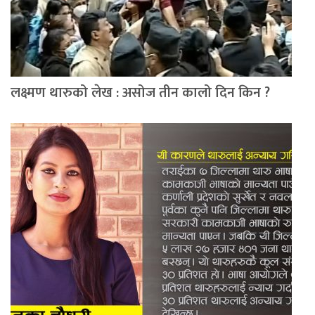
लक्ष्मण थारुको लेख : असोज तीन कालो दिन किन ?