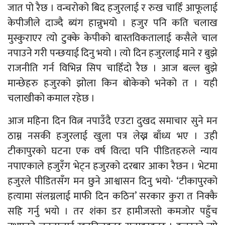
जात पो रैछ । वन्चरोको बिद हजुरलाई र रुख चाहिँ आफूलाई
केपीजीले दाज्दै ब्यंग हान्नुभयो । हजुर पनि कति चलाख
मुस्कुराएर त्यो टुक्के केपीको बास्तविकतालाई कसैले चाल
नपाउने गरी पन्छयाई दिनु भयो । त्यो दिन हजुरलाई माने र बुझे
राजनीति गर्न विभिन्न सिप चाहिँदो रैछ । आज बल्ल बुझे
मान्छेहरु हजुरको झोला किन बोकेको भनेको त । यही
चलाखीको कमाल रहेछ ।
आज महिना दिन वित्न नपाउँदै एउटा दुखद समाचार सुने मन
ठाम्न नसकी हजुरलाई खुला पत्र लेख्न बाँध्य भए । उही
टीकापुरको घटना एक वर्ष वित्दा पनि पीडितहरुले न्याय
नपाएकाले हजुरँग भेट्न हजुरको दरबार आका रैछन । भेटमा
हजुरले पीडितसँग मन छुने आश्वासन दिनु भयो- ‘टीकापुरको
हत्यामा संलग्नलाई माफी दिन कठिन’ सरकार कुरा त निक्कै
सहि गर्नु भयो । तर शंका डर हामीजस्तो कमजोर पहुँच