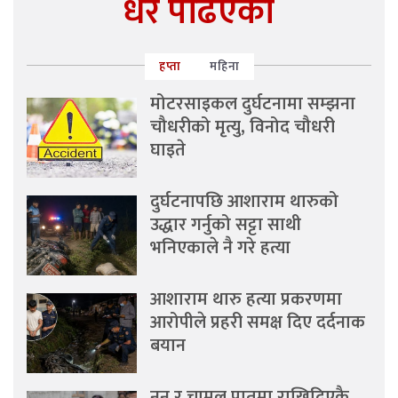
धेरै पढिएको
हप्ता
महिना
मोटरसाइकल दुर्घटनामा सम्झना
चौधरीको मृत्यु, विनोद चौधरी
घाइते
दुर्घटनापछि आशाराम थारुको
उद्धार गर्नुको सट्टा साथी
भनिएकाले नै गरे हत्या
आशाराम थारु हत्या प्रकरणमा
आरोपीले प्रहरी समक्ष दिए दर्दनाक
बयान
नुन र चामल पातमा राखिदिएकै