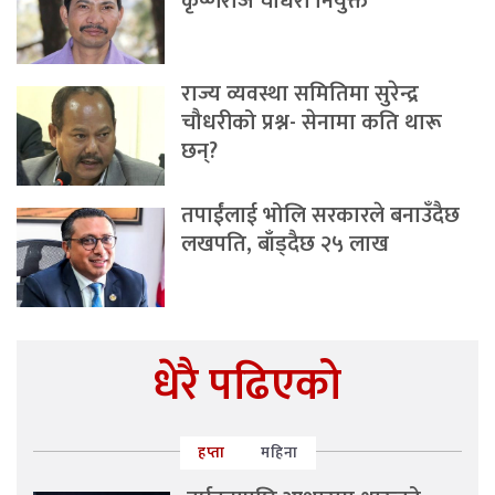
कृष्णराज चौधरी नियुक्त
राज्य व्यवस्था समितिमा सुरेन्द्र
चौधरीको प्रश्न- सेनामा कति थारू
छन्?
तपाईंलाई भोलि सरकारले बनाउँदैछ
लखपति, बाँड्दैछ २५ लाख
धेरै पढिएको
हप्ता
महिना