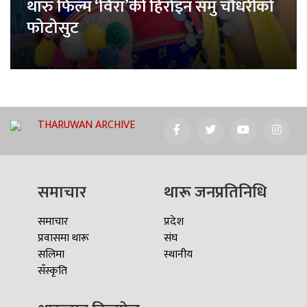
थारु फिल्म ‘विरा’की हिरोइन समु चौधरीको
फोटोसुट
THARUWAN ARCHIVE
समाचार
थारू जनप्रतिनिधि
समाचार
प्रदेश
प्रवासमा थारू
संघ
सलिमा
स्थानीय
सँस्कृति