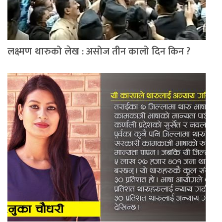
लक्ष्मण थारुको लेख : असोज तीन कालो दिन किन ?