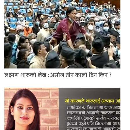
लक्ष्मण थारुको लेख : असोज तीन कालो दिन किन ?