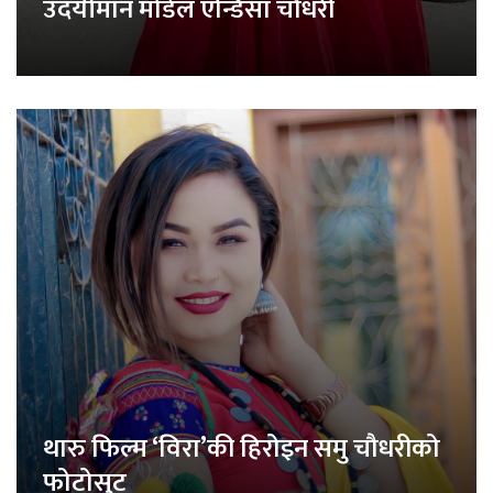
उदयीमान मोडेल एन्डिसा चौधरी
थारु फिल्म ‘विरा’की हिरोइन समु चौधरीको
फोटोसुट