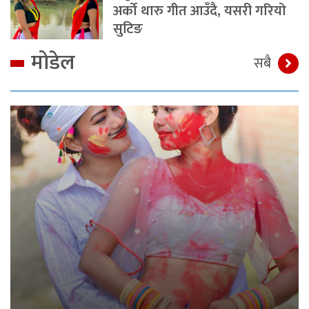
अर्को थारु गीत आउँदै, यसरी गरियो
सुटिङ
मोडेल
सबै