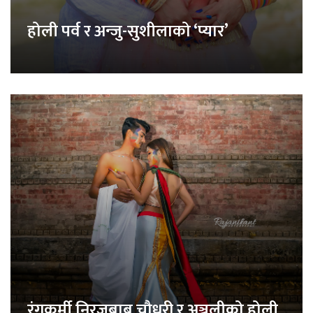
होली पर्व र अन्जु-सुशीलाको ‘प्यार’
रंगकर्मी निरजबाबु चौधरी र अञ्जलीको होली