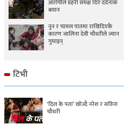
आरोपीले प्रहरी समक्ष दिए दर्दनाक
बयान
नुन र चामल पातमा राखिदिएकै
कारण जालिना देवी चौधरीले ज्यान
गुमाइन्
टिभी
‘दिल के पता’ खोज्दै नरेश र सविना
चौधरी