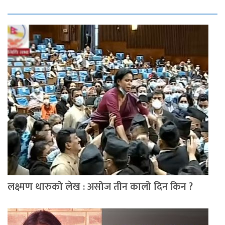
लक्ष्मण थारुको लेख : असोज तीन कालो दिन किन ?