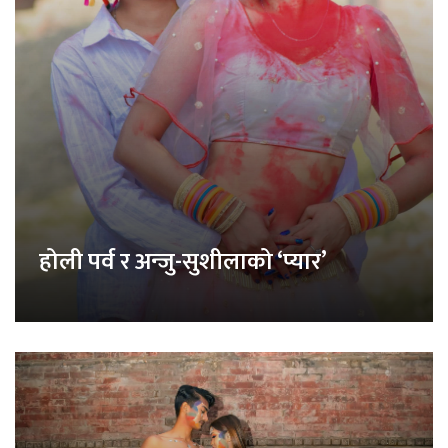
होली पर्व र अन्जु-सुशीलाको ‘प्यार’