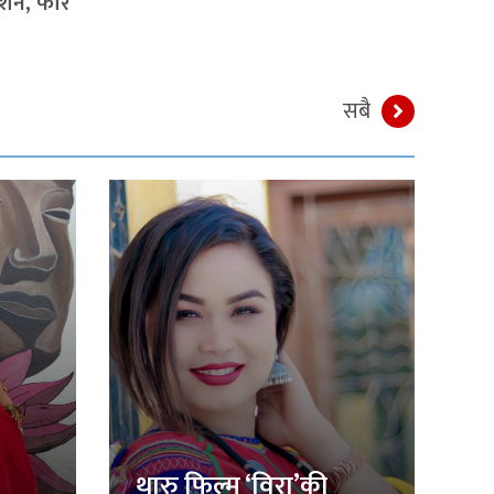
्शन, फेरि
सबै
थारु फिल्म ‘विरा’की