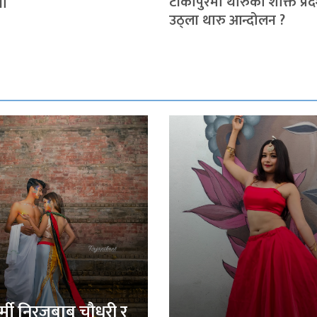
टीकापुरमा थारुको शक्ति प्रदर
या
उठ्ला थारु आन्दोलन ?
र्मी निरजबाबु चौधरी र