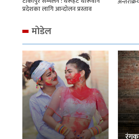
टीकापुर सम्मेलन : थरूहट थारूवान
अन्तरक्रि
प्रदेशका लागि आन्दाेलन प्रस्ताव
मोडेल
रंगक