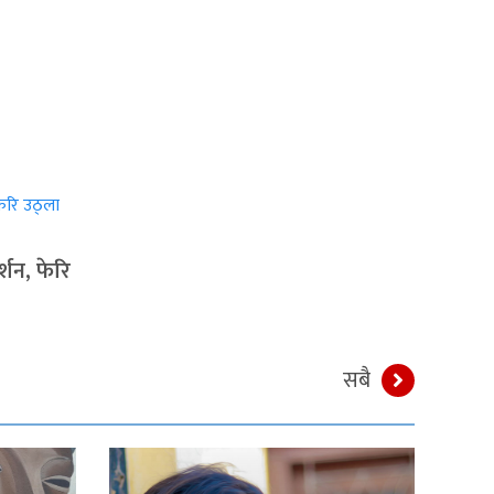
्शन, फेरि
सबै