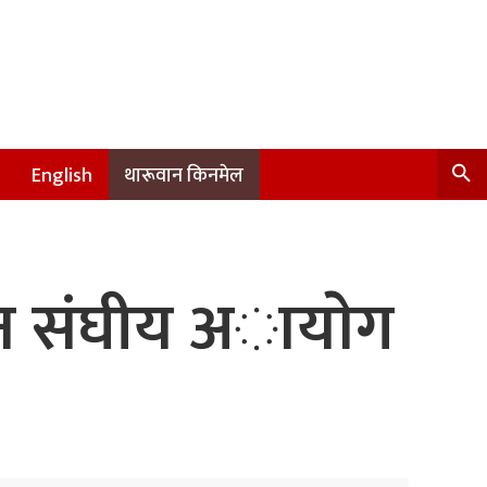
English
थारूवान किनमेल
उन संघीय अायाेग