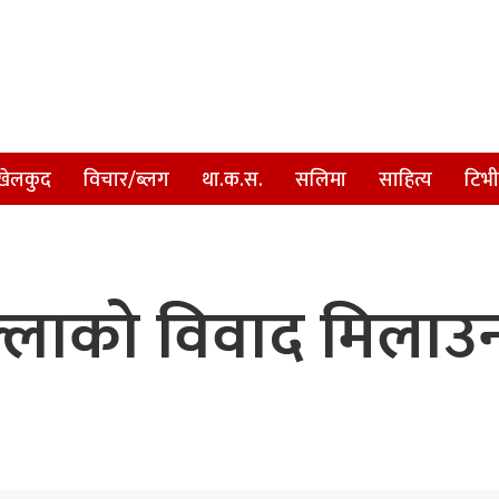
खेलकुद
विचार/ब्लग
था.क.स.
सलिमा
साहित्य
टिभी
ल्लाको विवाद मिला