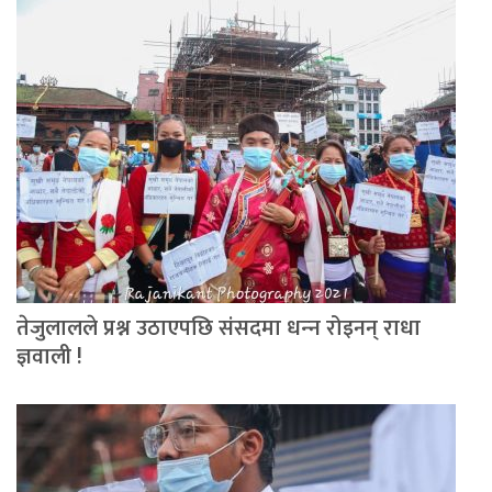
तेजुलालले प्रश्न उठाएपछि संसदमा धन्‍न रोइनन् राधा
ज्ञवाली !