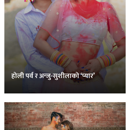
होली पर्व र अन्जु-सुशीलाको ‘प्यार’