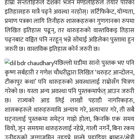
हाम्रा सन्ततीहरुले देशका भजन मण्डलीहरुले तयार पारेका
इतिहासहरु मात्रै पढ्ने अवस्था नरहोस्। सर्टिफिकेट, योग्यता,
प्रमाण पत्रका लागि तिनीहरु शासकहरुका गुणगानका रुपमा
लिखित इतिहास पढून्, तर थारुहरुको वास्तविकइ तिहास
पढ्नबाट वञ्चित पनि नरहून् भन्ने सोंचाई अहिलेका पुस्तामा हुन
जरुरी छ। वास्तविक इतिहास कोर्न जरुरी छ।
पछिल्लो घडीमा सानो पुस्तक भए पनि
कृष्ण सर्बहारी र गणेश चौधरीद्वारा लिखित ‘थरुहट आन्दोलन,
टीकापुर कथा’ पनि थारुहरुको अवस्थालाई राम्रोसँग चित्रण
गरेको छ। यस्ता अन्य अवस्था पनि पुस्तकमार्फत् आउन जरुरी
छ। राज्यको आड लिई लाखौं पहाडी नागरिकहरु,
शासकहरुले थारुहरुमाथि अन्याय गरे, अत्याचार गरे, ती सबै
घट्नालाई पुस्तकमा समेट्न गाह्रो होला, किनकि एक समय
थियो, जुन समयमा थारुहरुलाई नहेप्ने, गाली नगर्ने, बिना रकम
उनीहरुको जग्गाजमिन नहडप्ने मान्छे पहाडिया ब्राम्हन/क्षेत्री