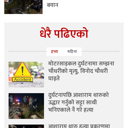
बयान
धेरै पढिएको
हप्ता
महिना
मोटरसाइकल दुर्घटनामा सम्झना
चौधरीको मृत्यु, विनोद चौधरी
घाइते
दुर्घटनापछि आशाराम थारुको
उद्धार गर्नुको सट्टा साथी
भनिएकाले नै गरे हत्या
आशाराम थारु हत्या प्रकरणमा