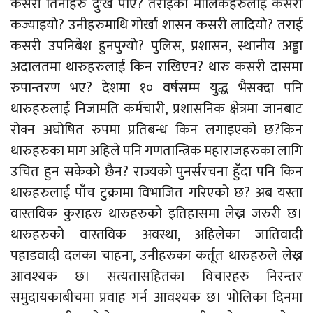
कसरी तिनीहरु दुःख पाए? तराईका मालिकहरुलाई कसरी
कज्याइयो? उनीहरुमाथि गोर्खा शासन कसरी लादियो? तराई
कसरी उपनिबेश हुनपुग्यो? पुलिस, प्रशासन, स्थानीय अड्डा
अदालतमा थारुहरुलाई किन राखिएन? थारु कसरी दासमा
रुपान्तरण भए? देशमा १० वर्षसम्म युद्ध भैसक्दा पनि
थारुहरुलाई निजामति कर्मचारी, प्रशासनिक क्षेत्रमा जानबाट
रोक्न अघोषित रुपमा प्रतिबन्ध किन लगाइएको छ?किन
थारुहरुका माग अहिले पनि गणतान्त्रिक महाराजहरुका लागि
उचित हुन सकेको छैन? राज्यको पुनर्संरचना हुँदा पनि किन
थारुहरुलाई पाँच टुक्रामा विभाजित गरिएको छ? अब यस्ता
वास्तविक कुराहरु थारुहरुको इतिहासमा लेख्न जरुरी छ।
थारुहरुको वास्तविक अवस्था, अहिलेका जातिवादी
पहाडवादी दलका चाहना, उनीहरुका कर्तूत थारुहरुले लेख्न
आवश्यक छ। सत्यतासहितका विचारहरु निरन्तर
समुदायकाबीचमा प्रवाह गर्न आवश्यक छ। भोलिका दिनमा