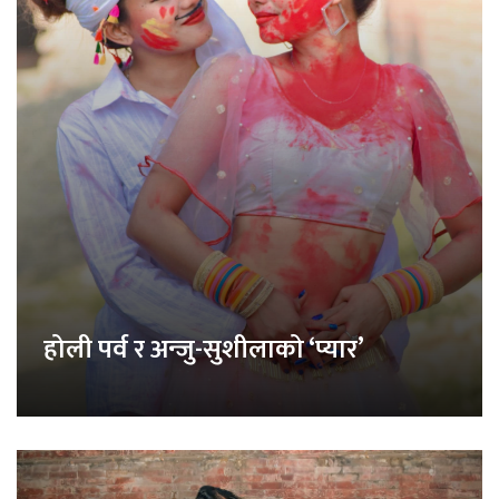
होली पर्व र अन्जु-सुशीलाको ‘प्यार’