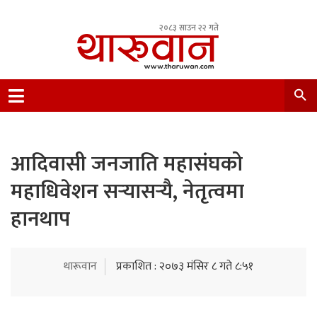
२०८३ साउन २२ गते
Leading Newsportal from Tharu Community
Nepal.
आदिवासी जनजाति महासंघको
महाधिवेशन सर्‍यासर्‍यै, नेतृत्वमा
हानथाप
थारूवान
प्रकाशित : २०७३ मंसिर ८ गते ८:५१