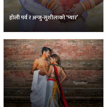
होली पर्व र अन्जु-सुशीलाको ‘प्यार’