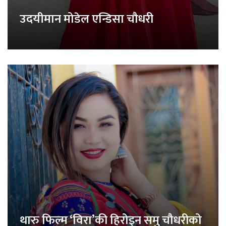
उदयीमान मोडेल एन्डिसा चौधरी
थारु फिल्म ‘विरा’की हिरोइन समु चौधरीको