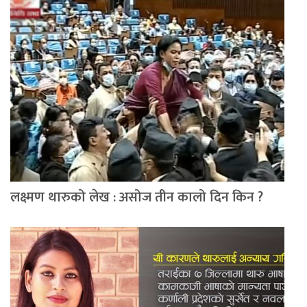
लक्ष्मण थारुको लेख : असोज तीन कालो दिन किन ?