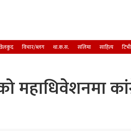
खेलकुद
विचार/ब्लग
था.क.स.
सलिमा
साहित्य
टिभी
ो महाधिवेशनमा कांग