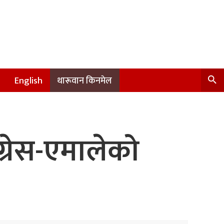
English
थारूवान किनमेल
्रेस-एमालेको