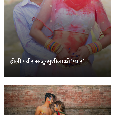
होली पर्व र अन्जु-सुशीलाको ‘प्यार’