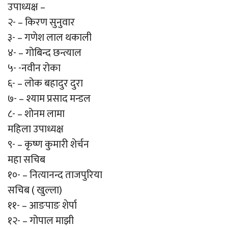
उपाध्यक्ष –
२- – किरण सुनुवार
३- – गणेश लाल थकाली
४- – गोबिन्द छन्त्याल
५- -नवीन रोका
६- – लोक बहादुर दुरा
७- – श्याम प्रसाद मन्डल
८- – शोनम लामा
महिला उपाध्यक्ष
९- – कृष्ण कुमारी शेर्चन
महा सचिब
१०- – नित्यानन्द ताजपुरिया
सचिब ( खुल्ला)
११- – आङपाङ शेर्पा
१२- – गोपाल माझी