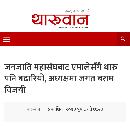
२०८३ साउन २१ गते
Leading Newsportal from Tharu Community
Nepal.
जनजाति महासंघबाट एमालेसँगै थारु
पनि बढारियो, अध्यक्षमा जगत बराम
विजयी
थारूवान
प्रकाशित : २०७३ पुष ६ गते ११:२७