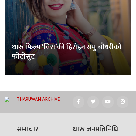
थारु फिल्म ‘विरा’की हिरोइन समु चौधरीको
फोटोसुट
THARUWAN ARCHIVE
समाचार
थारू जनप्रतिनिधि