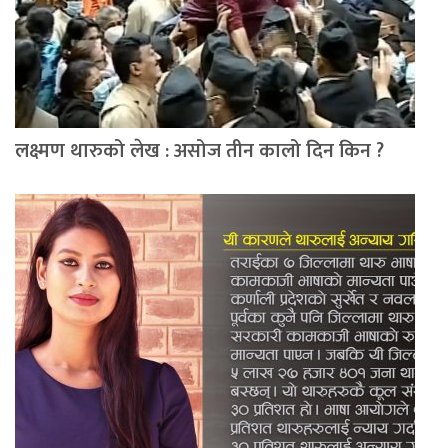
लक्ष्मण थारुको लेख : असोज तीन कालो दिन किन ?