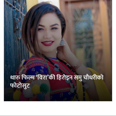
थारु फिल्म ‘विरा’की हिरोइन समु चौधरीको
फोटोसुट