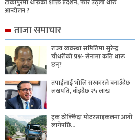
टीकापुरमा थारुको शक्ति प्रदर्शन, फेरि उठ्ला थारु
आन्दोलन ?
ताजा समाचार
राज्य व्यवस्था समितिमा सुरेन्द्र
चौधरीको प्रश्न- सेनामा कति थारू
छन्?
तपाईंलाई भोलि सरकारले बनाउँदैछ
लखपति, बाँड्दैछ २५ लाख
ट्रक ठोक्किँदा मोटरसाइकलमा आगो
लागेपछि…