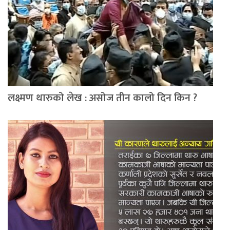
लक्ष्मण थारुको लेख : असोज तीन कालो दिन किन ?