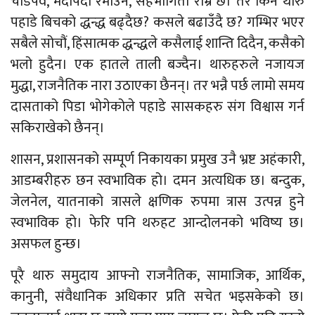
चाडपर्व, मर्दापर्दा रमाउने, सहभागिता राम्रै छ। तर किन थारु
पहाडे बिचको द्धन्द्ध बढ्दैछ? कसले बढाउँदै छ? गम्भिर भएर
सबैले सोचौं, हिंसात्मक द्धन्द्धले कसैलाई शान्ति दिदैन, कसैको
भलो हुदैन। एक हातले ताली बज्दैन। थारुहरुले नजायज
मुद्धा, राजनैतिक नारा उठाएका छैनन्। तर भन्नै पर्छ लामो समय
दासताको पिडा भोगेकोले पहाडे सासकहरु संग विश्वास गर्न
सकिराखेको छैनन्।
शासन, प्रशासनको सम्पूर्ण निकायका प्रमुख उनै भ्रष्ट अहंकारी,
आडम्बरीहरु छन स्वभाविक हो। दमन अत्यधिक छ। बन्दुक,
जेलनेल, यातनाको त्रासले क्षणिक रुपमा त्रास उत्पन्न हुने
स्वभाविक हो। फेरि पनि थरुहट आन्दोलनको भविष्य छ।
असफल हुन्छ।
पूरै थारु समुदाय आफ्नो राजनैतिक, सामाजिक, आर्थिक,
कानुनी, संवैधानिक अधिकार प्रति सचेत भइसकेको छ।