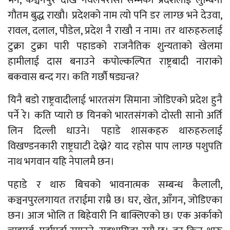
भने, कञ्चनपुर देखि नवलपरासी सम्मको प्रदेशलाई लुम्बिनी
गौतम बुद्ध राखौ। प्रदेशको नाम त्यो पनि डर लाग्छ भने देउवा,
रावल, दलाल, पौडेल, प्रदेश नै राखौ न नाम। तर थारुहरुलाई
टुक्रा टुक्रा पारी पहाडको राजनैतिक शुन्यताको खेलमा
हामीलाई दास बनाउने कपोल्कल्पित राष्ट्रबादी नाराको
बकवास बन्द गर। कति गर्छौ षड्यन्त्र?
यिनै बडो राष्ट्रवादीलाई भारतसंग सिमाना जोडिएको प्रदेश हुनै
पर्ने रे। कति प्यारो छ यिनको भारतसंगको दोस्ती सानो अर्ति
लिन दिल्ली धाउने। पहाडे शासकहरु थारुहरुलाई
विखण्डनकारी राष्ट्रघाटी देख्ने? याद रहोस पाप लाग्छ पशुपति
नाथ भगवान यहि नेपालमै छन।
पहाडे र थारु बिचको भावनात्मक सम्बन्ध कैलाली,
कञ्चनपुरलगायत तराईमा राम्रै छ। घर, खेत, आँगन, जोडिएका
छन। आज भोलि त बिहेवारी नि बाक्लिएको छ। एक अर्काको