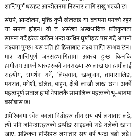
शान्तिपूर्ण थरुहट आन्दोलनमा निरन्तर लागि राख्नु भएको छ।
संघर्ष, आन्दोलन, मुक्ति कुनै खेलवाड या बचपना पनको रहर
या सनक होइन। यो त असंख्य अस्वभाविक प्रतिकुलता
सामना गर्दै हरेक कठिन भन्दा कथिन घुम्तीहरु पार गर्दै आफ्नो
लक्ष्यमा पुग्छ। बस यति हो हिंसाबाट लक्ष्य प्राप्ति सम्भव छैन।
मात्र शान्तिपूर्ण जनसहभागितामा अवस्य हुन्छ किनकि
हामीसंग आफ्नै थारुहरुको जनसंख्या २० लाख छ। हामीलाई
सहयोग, समर्थन गर्ने, लिम्बुवान, खम्बुवान, तामासालिङ,
मगरात, मधेशी, दलित, बाहुन, क्षेत्री लाखौ लाख छन। अर्को
महत्वपूर्ण सवाल हामी नेपालकै सामाजिक महत्वको भू–भागमा
बसोबास छ।
अमेरिकामा स्वेत काला निग्रोहरु तीन सय बर्ष लगातार लडे,
त्यो पनि जमिन्दारहरुको डम्पीङ साइडको सडे गलेको खाना
खाए, अफ्रिकन हप्सिहरु लगातार सय बर्ष भन्दा बढी लडे।