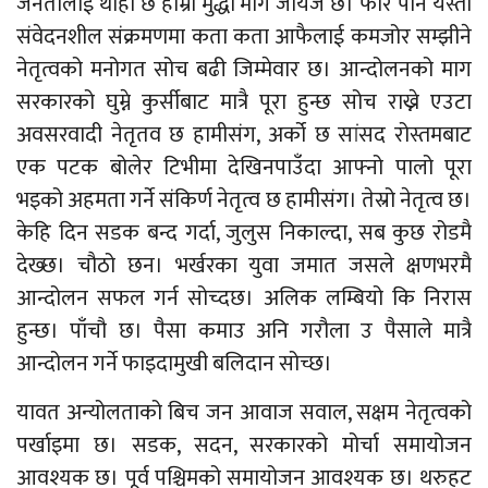
जनतालाई थाहा छ हाम्रो मुद्धा माग जायज छ। फेरि पनि यस्तो
संवेदनशील संक्रमणमा कता कता आफैलाई कमजोर सम्झीने
नेतृत्वको मनोगत सोच बढी जिम्मेवार छ। आन्दोलनको माग
सरकारको घुम्ने कुर्सीबाट मात्रै पूरा हुन्छ सोच राख्ने एउटा
अवसरवादी नेतृतव छ हामीसंग, अर्को छ सांसद रोस्तमबाट
एक पटक बोलेर टिभीमा देखिनपाउँदा आफ्नो पालो पूरा
भइको अहमता गर्ने संकिर्ण नेतृत्व छ हामीसंग। तेस्रो नेतृत्व छ।
केहि दिन सडक बन्द गर्दा, जुलुस निकाल्दा, सब कुछ रोडमै
देख्छ। चौठो छन। भर्खरका युवा जमात जसले क्षणभरमै
आन्दोलन सफल गर्न सोच्दछ। अलिक लम्बियो कि निरास
हुन्छ। पाँचौ छ। पैसा कमाउ अनि गरौला उ पैसाले मात्रै
आन्दोलन गर्ने फाइदामुखी बलिदान सोच्छ।
यावत अन्योलताको बिच जन आवाज सवाल, सक्षम नेतृत्वको
पर्खाइमा छ। सडक, सदन, सरकारको मोर्चा समायोजन
आवश्यक छ। पूर्व पश्चिमको समायोजन आवश्यक छ। थरुहट