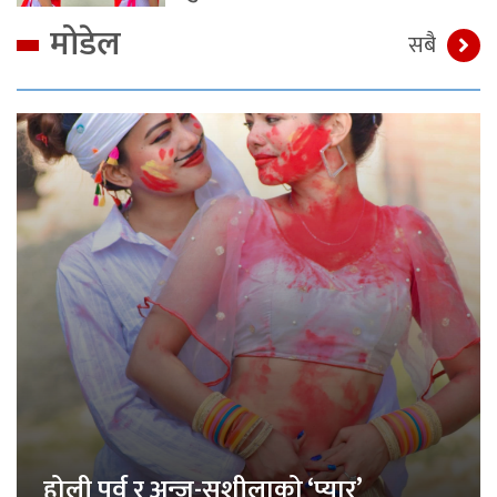
मोडेल
सबै
होली पर्व र अन्जु-सुशीलाको ‘प्यार’