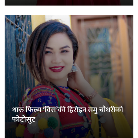
थारु फिल्म ‘विरा’की हिरोइन समु चौधरीको
फोटोसुट