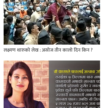
लक्ष्मण थारुको लेख : असोज तीन कालो दिन किन ?