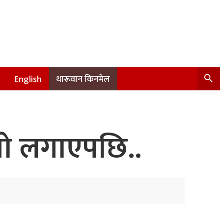
English
थारूवान किनमेल
गो लगाएपछि..