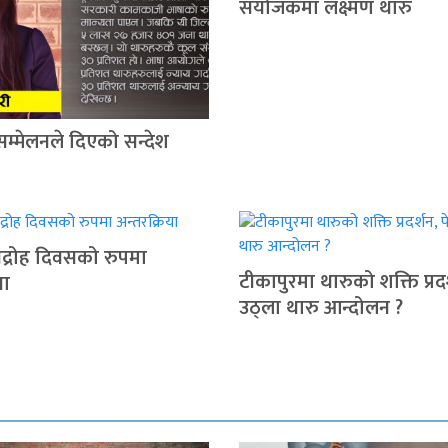
संयोजकमा लक्ष्मण थारु
सम्मेलनले दिएको सन्देश
द्रोह दिवसको रुपमा
टीकापुरमा थारुको शक्ति प्रदर
या
उठ्ला थारु आन्दोलन ?