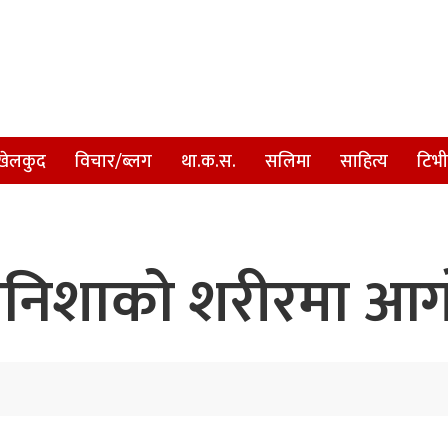
खेलकुद
विचार/ब्लग
था.क.स.
सलिमा
साहित्य
टिभी
र अनिशाको शरीरमा आ