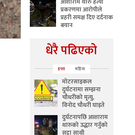
आशाराम थारु हत्या
प्रकरणमा आरोपीले
प्रहरी समक्ष दिए दर्दनाक
बयान
धेरै पढिएको
हप्ता
महिना
मोटरसाइकल
दुर्घटनामा सम्झना
चौधरीको मृत्यु,
विनोद चौधरी घाइते
दुर्घटनापछि आशाराम
थारुको उद्धार गर्नुको
सट्टा साथी