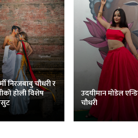
र्मी निरजबाबु चौधरी र
लीको होली विशेष
उदयीमान मोडेल एन्ड
सुट
चौधरी