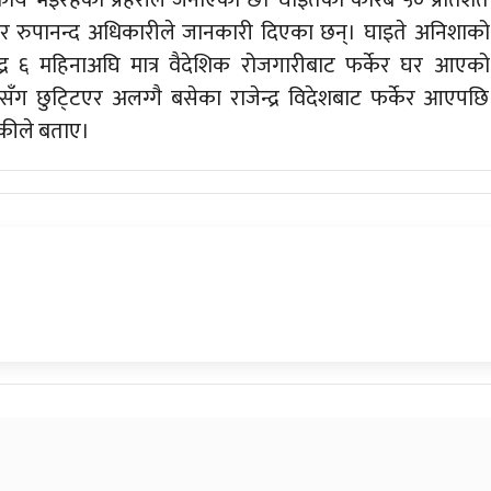
कार्य भइरहेको प्रहरीले जनाएको छ। घाइतेको करिब ५० प्रतिशत
टर रुपानन्द अधिकारीले जानकारी दिएका छन्। घाइते अनिशाको
द्र ६ महिनाअघि मात्र वैदेशिक रोजगारीबाट फर्केर घर आएको
ँग छुटि्टएर अलग्गै बसेका राजेन्द्र विदेशबाट फर्केर आएपछि
ेकीले बताए।