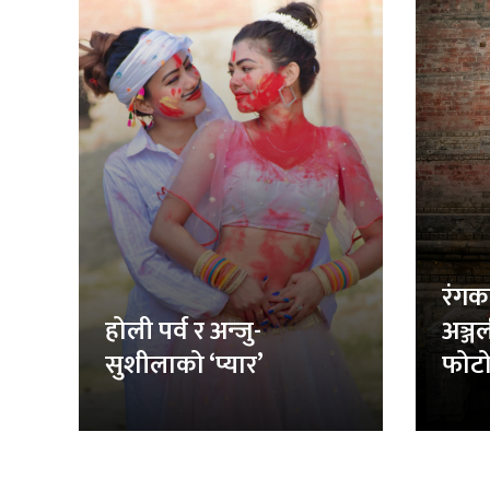
रंगक
होली पर्व र अन्जु-
अञ्ज
सुशीलाको ‘प्यार’
फोटो