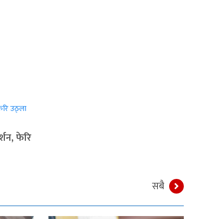
्शन, फेरि
सबै