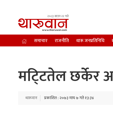
२०८३ साउन २२ गते
Leading Newsportal from Tharu Community Nepal.
समाचार
राजनीति
थारू जनप्रतिनिधि
मटि्टतेल छर्के
थारूवान
प्रकाशित : २०७३ माघ ७ गते १३:३४