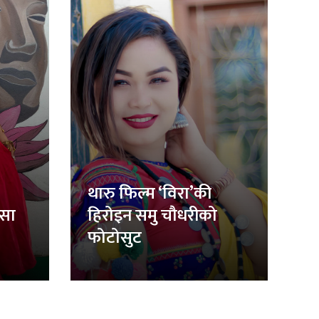
थारु फिल्म ‘विरा’की
िसा
हिरोइन समु चौधरीको
फोटोसुट