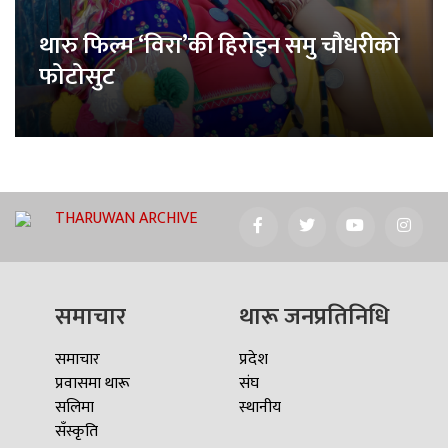
थारु फिल्म ‘विरा’की हिरोइन समु चौधरीको
फोटोसुट
THARUWAN ARCHIVE
समाचार
थारू जनप्रतिनिधि
समाचार
प्रदेश
प्रवासमा थारू
संघ
सलिमा
स्थानीय
सँस्कृति