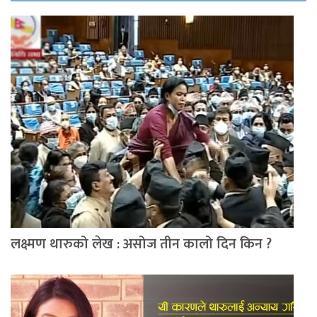
लक्ष्मण थारुको लेख : असोज तीन कालो दिन किन ?