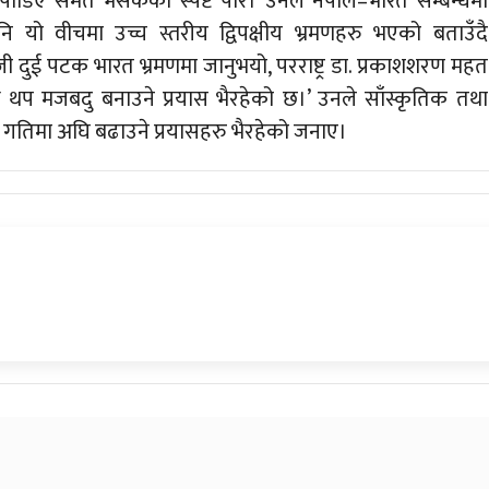
डिए समेत भैसकेको स्पष्ट पारे। उनले नेपाल–भारत सम्बन्धमा
नि यो वीचमा उच्च स्तरीय द्विपक्षीय भ्रमणहरु भएको बताउँदै
्डजी दुई पटक भारत भ्रमणमा जानुभयो, परराष्ट्र डा. प्रकाशशरण महत
न्ध थप मजबदु बनाउने प्रयास भैरहेको छ।’ उनले साँस्कृतिक तथा
र गतिमा अघि बढाउने प्रयासहरु भैरहेको जनाए।