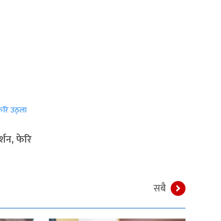
्शन, फेरि
सबै