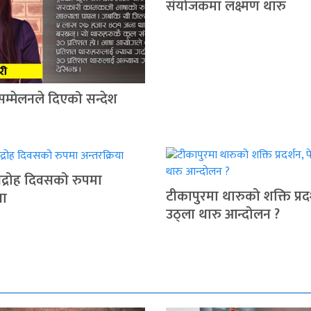
संयोजकमा लक्ष्मण थारु
सम्मेलनले दिएको सन्देश
द्रोह दिवसको रुपमा
टीकापुरमा थारुको शक्ति प्रदर
या
उठ्ला थारु आन्दोलन ?