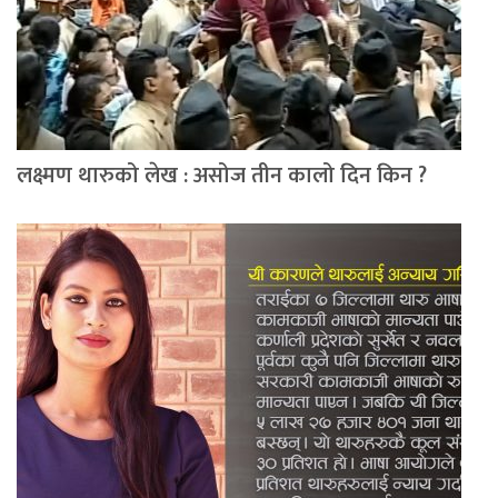
लक्ष्मण थारुको लेख : असोज तीन कालो दिन किन ?