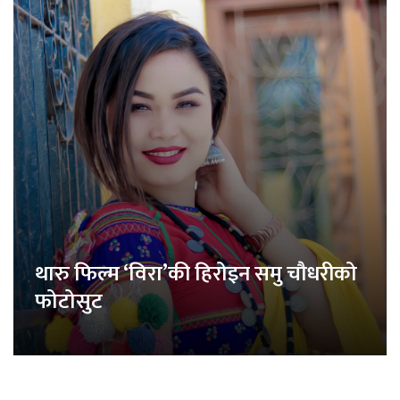
थारु फिल्म ‘विरा’की हिरोइन समु चौधरीको
फोटोसुट