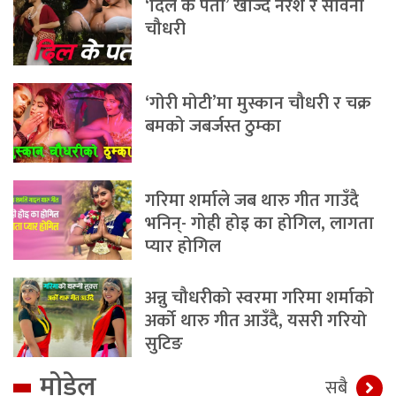
‘दिल के पता’ खोज्दै नरेश र सविना
चौधरी
‘गोरी मोटी’मा मुस्कान चौधरी र चक्र
बमको जबर्जस्त ठुम्का
गरिमा शर्माले जब थारु गीत गाउँदै
भनिन्- गोही होइ का होगिल, लागता
प्यार होगिल
अन्नु चौधरीको स्वरमा गरिमा शर्माको
अर्को थारु गीत आउँदै, यसरी गरियो
सुटिङ
मोडेल
सबै