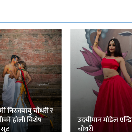
र्मी निरजबाबु चौधरी र
लीको होली विशेष
उदयीमान मोडेल एन्ड
सुट
चौधरी