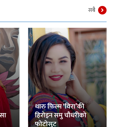
सबै
थारु फिल्म ‘विरा’की
िसा
हिरोइन समु चौधरीको
फोटोसुट