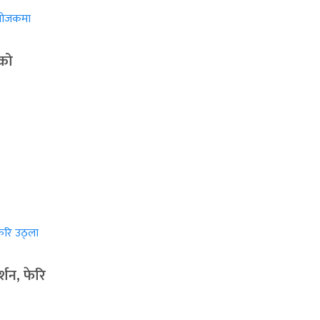
ाको
्शन, फेरि