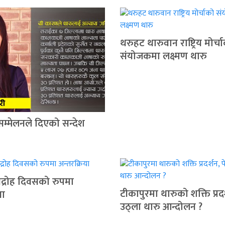
थरुहट थारुवान राष्ट्रिय मोर्च
संयोजकमा लक्ष्मण थारु
सम्मेलनले दिएको सन्देश
द्रोह दिवसको रुपमा
टीकापुरमा थारुको शक्ति प्रदर
या
उठ्ला थारु आन्दोलन ?