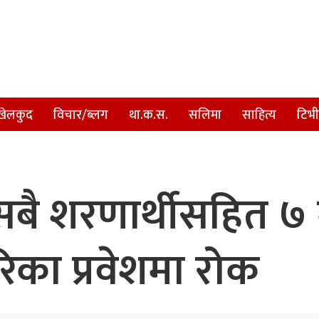
खेलकुद
विचार/ब्लग
था.क.स.
सलिमा
साहित्य
टिभी
वका सबै शरणार्थीसहित 
का प्रवेशमा रोक