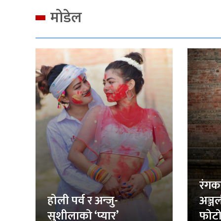
मोडेल
रंगक
होली पर्व र अन्जु-
अञ्ज
सुशीलाको ‘प्यार’
फोटो