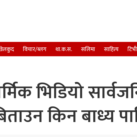
खेलकुद
विचार/ब्लग
था.क.स.
सलिमा
साहित्य
टिभी
र्मिक भिडियो सार्व
बिताउन किन बाध्य पा