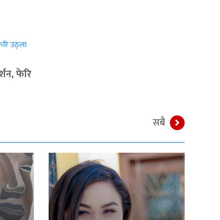
्शन, फेरि
सबै