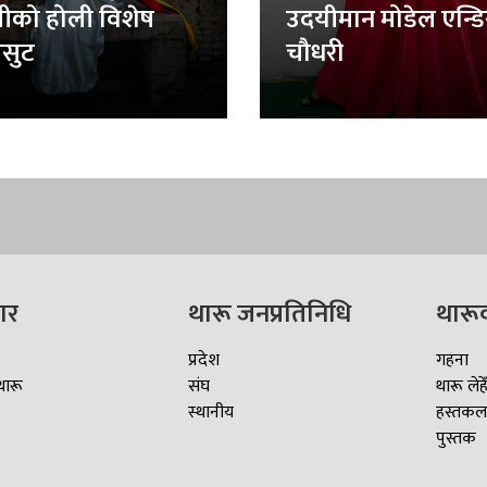
लीको होली विशेष
उदयीमान मोडेल एन्ड
सुट
चौधरी
ार
थारू जनप्रतिनिधि
थारू
प्रदेश
गहना
थारू
संघ
थारू लेहे
स्थानीय
हस्तकल
पुस्तक