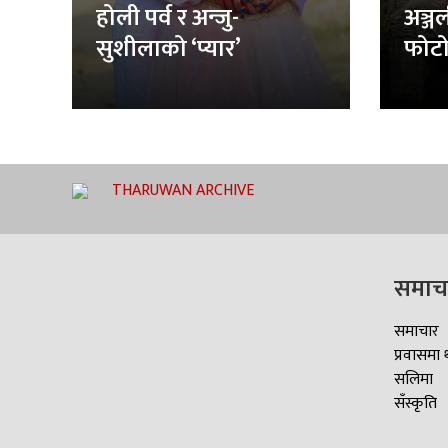
होली पर्व र अन्जु-
अञ्ज
सुशीलाको ‘प्यार’
फोटो
THARUWAN ARCHIVE
समाच
समाचार
प्रवासमा 
सलिमा
सँस्कृति