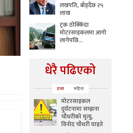
लखपति, बाँड्दैछ २५
लाख
ट्रक ठोक्किँदा
मोटरसाइकलमा आगो
लागेपछि…
धेरै पढिएको
हप्ता
महिना
मोटरसाइकल
दुर्घटनामा सम्झना
चौधरीको मृत्यु,
विनोद चौधरी घाइते