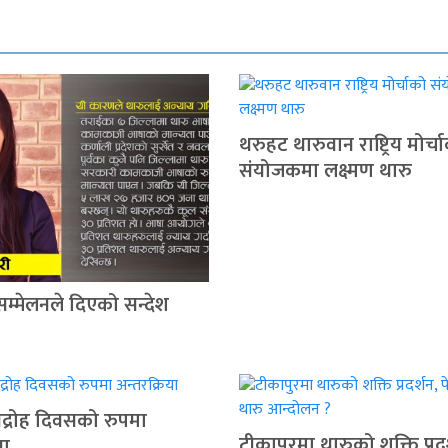
थरुहट थारुवान राष्ट्रिय मोर्च
संयोजकमा लक्ष्मण थारु
सम्मेलनले दिएको सन्देश
द्रोह दिवसको रुपमा
टीकापुरमा थारुको शक्ति प्रदर
या