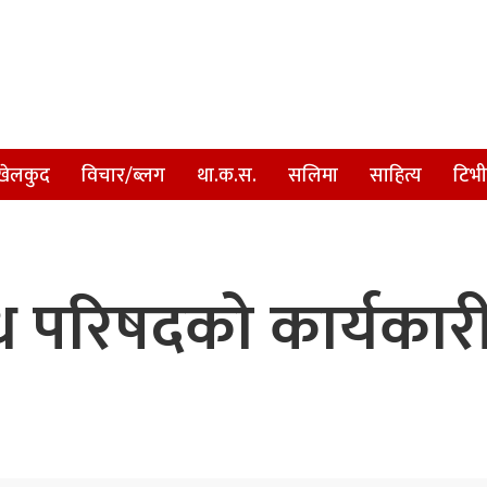
खेलकुद
विचार/ब्लग
था.क.स.
सलिमा
साहित्य
टिभी
न्ध परिषदको कार्यका