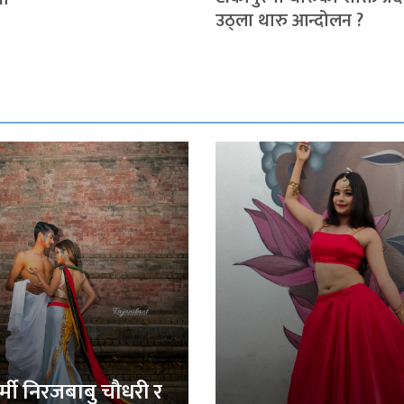
उठ्ला थारु आन्दोलन ?
र्मी निरजबाबु चौधरी र