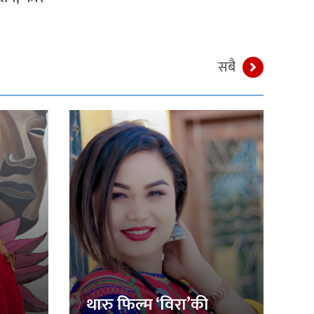
सबै
थारु फिल्म ‘विरा’की