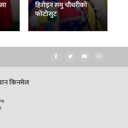
िसा
हिरोइन समु चौधरीको
फोटोसुट
वान किनमेल
ँगा
ा