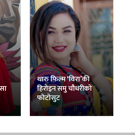
थारु फिल्म ‘विरा’की
िसा
हिरोइन समु चौधरीको
फोटोसुट