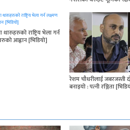
 थारुहरुको राष्ट्रिय भेला गर्न
थारुको आह्वान [भिडियो]
रेशम चौधरीलाई जबरजस्ती द
बनाइयो : पत्‍नी रञ्जिता [भिडि