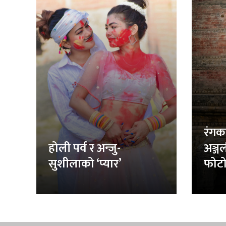
रंगक
होली पर्व र अन्जु-
अञ्ज
सुशीलाको ‘प्यार’
फोटो