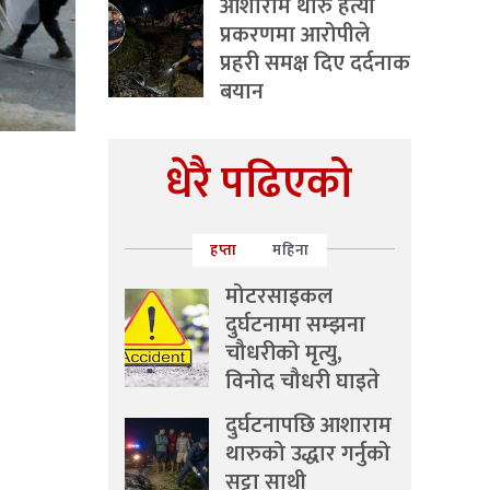
आशाराम थारु हत्या
प्रकरणमा आरोपीले
प्रहरी समक्ष दिए दर्दनाक
बयान
धेरै पढिएको
हप्ता
महिना
मोटरसाइकल
दुर्घटनामा सम्झना
चौधरीको मृत्यु,
विनोद चौधरी घाइते
दुर्घटनापछि आशाराम
थारुको उद्धार गर्नुको
सट्टा साथी