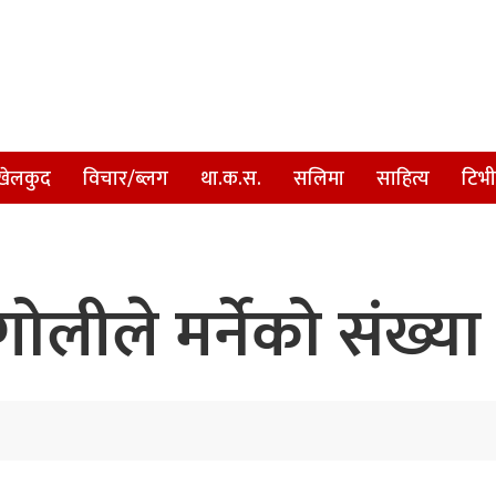
खेलकुद
विचार/ब्लग
था.क.स.
सलिमा
साहित्य
टिभी
गोलीले मर्नेको संख्या 