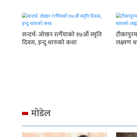
सन्दर्भ: जोखन रत्गैँयाको १७औं स्मृति
टीकापुरमा
दिवस, इन्दु थारुको कथा
लक्ष्मण 
मोडेल