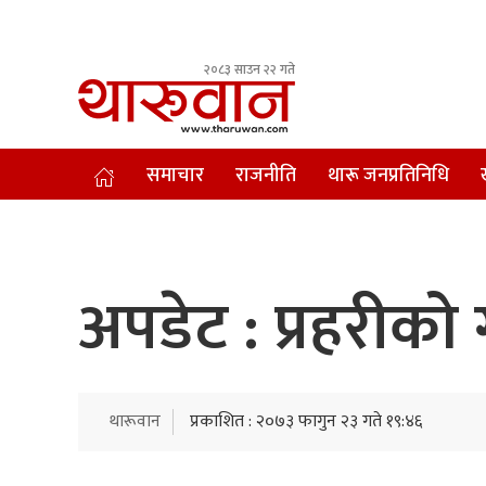
२०८३ साउन २२ गते
Leading Newsportal from Tharu Community Nepal.
समाचार
राजनीति
थारू जनप्रतिनिधि
अपडेट : प्रहरीको 
थारूवान
प्रकाशित : २०७३ फागुन २३ गते १९:४६