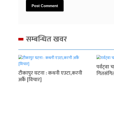
सम्बन्धित खवर
पर्वट्‍वा
टीकापुर घटना : कथनी एउटा,करनी
गितसंगि
अर्कै [विचार]