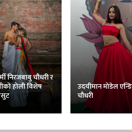
र्मी निरजबाबु चौधरी र
लीको होली विशेष
उदयीमान मोडेल एन्ड
सुट
चौधरी