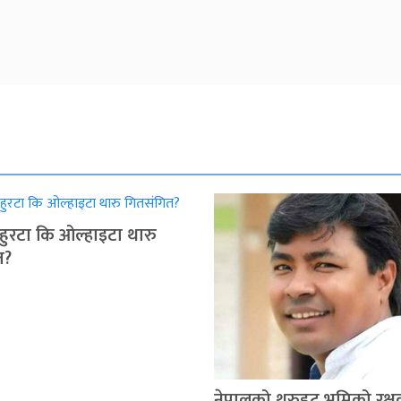
 चहुरटा कि ओल्हाइटा थारु
त?
नेपालको थरुहट भूमिको रक्