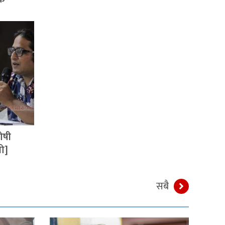
ोषी
यो]
सबै