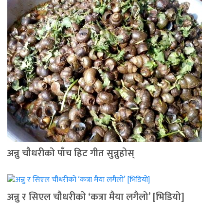
अन्नु चौधरीको पाँच हिट गीत सुन्नुहोस्
अन्नु र सिएल चौधरीको ‘कत्रा मैया लगैलो’ [भिडियो]