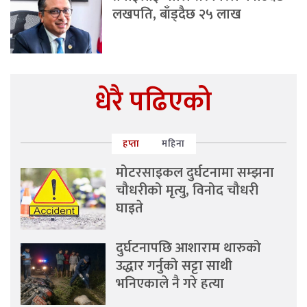
लखपति, बाँड्दैछ २५ लाख
धेरै पढिएको
हप्ता
महिना
मोटरसाइकल दुर्घटनामा सम्झना
चौधरीको मृत्यु, विनोद चौधरी
घाइते
दुर्घटनापछि आशाराम थारुको
उद्धार गर्नुको सट्टा साथी
भनिएकाले नै गरे हत्या