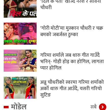
‘दिल के पता’ खोज्दै नरेश र सविना
चौधरी
‘गोरी मोटी’मा मुस्कान चौधरी र चक्र
बमको जबर्जस्त ठुम्का
गरिमा शर्माले जब थारु गीत गाउँदै
भनिन्- गोही होइ का होगिल, लागता
प्यार होगिल
अन्नु चौधरीको स्वरमा गरिमा शर्माको
अर्को थारु गीत आउँदै, यसरी गरियो
सुटिङ
मोडेल
सबै