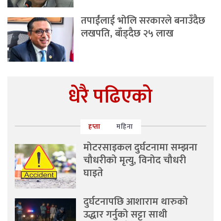
तपाईंलाई भोलि सरकारले बनाउँदैछ
लखपति, बाँड्दैछ २५ लाख
धेरै पढिएको
हप्ता
महिना
मोटरसाइकल दुर्घटनामा सम्झना
चौधरीको मृत्यु, विनोद चौधरी
घाइते
दुर्घटनापछि आशाराम थारुको
उद्धार गर्नुको सट्टा साथी