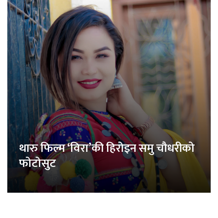
थारु फिल्म ‘विरा’की हिरोइन समु चौधरीको
फोटोसुट