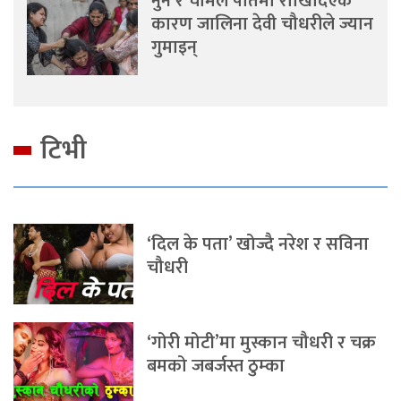
नुन र चामल पातमा राखिदिएकै
कारण जालिना देवी चौधरीले ज्यान
गुमाइन्
टिभी
‘दिल के पता’ खोज्दै नरेश र सविना
चौधरी
‘गोरी मोटी’मा मुस्कान चौधरी र चक्र
बमको जबर्जस्त ठुम्का