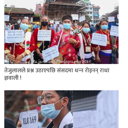
तेजुलालले प्रश्न उठाएपछि संसदमा धन्‍न रोइनन् राधा
ज्ञवाली !