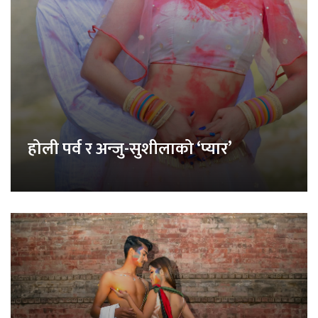
होली पर्व र अन्जु-सुशीलाको ‘प्यार’