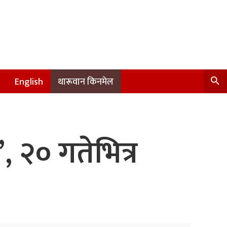
English
थारूवान किनमेल
, २० गतेभित्र