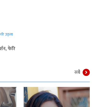
्शन, फेरि
सबै