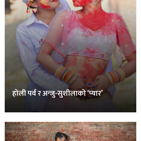
होली पर्व र अन्जु-सुशीलाको ‘प्यार’