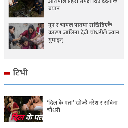
आरोपीले प्रहरी समक्ष दिए दर्दनाक
बयान
नुन र चामल पातमा राखिदिएकै
कारण जालिना देवी चौधरीले ज्यान
गुमाइन्
टिभी
‘दिल के पता’ खोज्दै नरेश र सविना
चौधरी