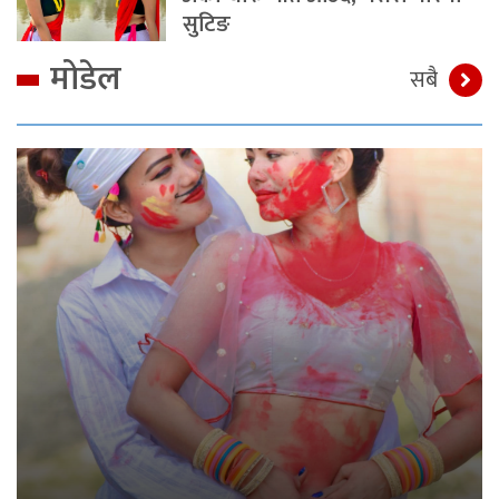
सुटिङ
मोडेल
सबै