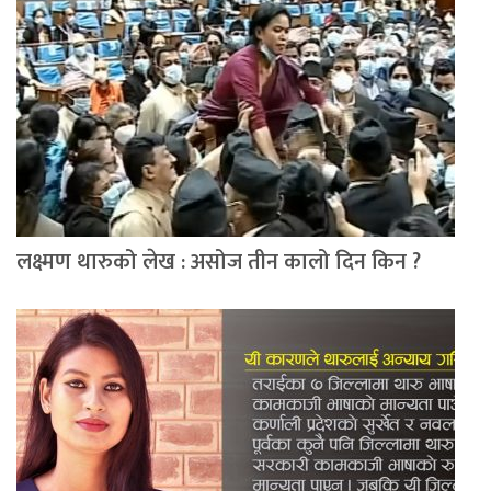
लक्ष्मण थारुको लेख : असोज तीन कालो दिन किन ?