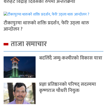
थरुहट विद्रोह दिवसको रुपमा अन्तरक्रिया
टीकापुरमा थारुको शक्ति प्रदर्शन, फेरि उठ्ला थारु
आन्दोलन ?
ताजा समाचार
बदलिँदै जम्मु-कश्मीरको विकास यात्रा
प्रज्ञा प्रतिष्ठानको परिषद् सदस्यमा
कृष्णराज चौधरी नियुक्त