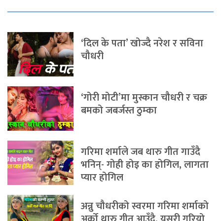
‘दिल के पता’ खोज्दै नरेश र सविना
चौधरी
‘गोरी मोटी’मा मुस्कान चौधरी र चक्र
बमको जबर्जस्त ठुम्का
गरिमा शर्माले जब थारु गीत गाउँदै
भनिन्- गोही होइ का होगिल, लागता
प्यार होगिल
अन्नु चौधरीको स्वरमा गरिमा शर्माको
अर्को थारु गीत आउँदै, यसरी गरियो