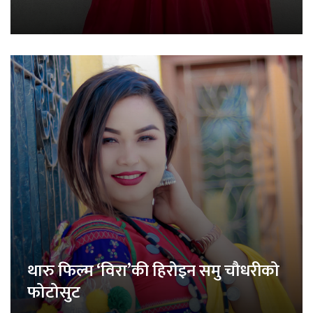
थारु फिल्म ‘विरा’की हिरोइन समु चौधरीको
फोटोसुट