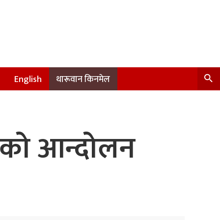
English
थारूवान किनमेल
तको आन्दोलन