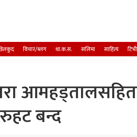
खेलकुद
विचार/ब्लग
था.क.स.
सलिमा
साहित्य
टिभी
्वारा आमहड्तालसहि
रुहट बन्द