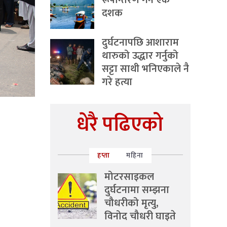
रूपान्तरण गर्ने एक
दशक
दुर्घटनापछि आशाराम
थारुको उद्धार गर्नुको
सट्टा साथी भनिएकाले नै
गरे हत्या
धेरै पढिएको
हप्ता
महिना
मोटरसाइकल
दुर्घटनामा सम्झना
चौधरीको मृत्यु,
विनोद चौधरी घाइते