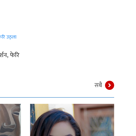
्शन, फेरि
सबै