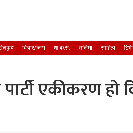
खेलकुद
विचार/ब्लग
था.क.स.
सलिमा
साहित्य
टिभी
ो पार्टी एकीकरण हो कि 