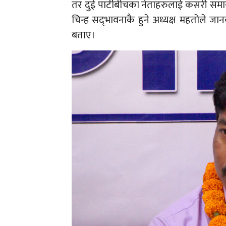
तर दुई पार्टीबीचका नेताहरुलाई कसरी समाय
चिन्ह सद्‍भावनाकै हुने अध्यक्ष महतोले जा
बताए।