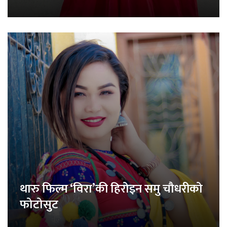
थारु फिल्म ‘विरा’की हिरोइन समु चौधरीको
फोटोसुट