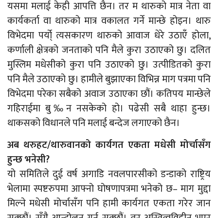
यसमा मलाई केही आपत्ति छैन। तर म थारुको मात्र नेता वा
कार्यकर्ता वा थारुको मात्र वकालत गर्ने मान्छे होइन। थारु
विभेदमा पर्यो् त्यसकारण थारुको आवाज धेरे उठाएँ होला,
कर्णाली क्षेत्रको जनताको पनि मैले कुरा उठाएको छु। दलित
मुस्लिम मधेसीको कुरा पनि उठाएको छु। उत्पीडितको कुरा
पनि मैले उठाएको छु। हामीले बुझाएका विभिन्न माग पत्रमा पनि
विभेदमा परेका सबैको अवाज उठाएका छौं। कतिपय मान्छेले
गहिराईमा बु‰न नसकेको हो। पढेसी सबै थाहा हुन्छ।
थाकसको विधानले पनि मलाई बन्देज लगाएको छैन।
अब थरुहट/थारुवानको कार्यगत एकता मधेसी मोर्चासँग
हुन्छ भनेसी?
यो समितिले दुई वर्ष अगाडि नवलपारसीको डन्डाको राष्ट्रिय
भेलामा स्पष्टरुपमा आफ्नो घोषणापत्रमा भनेको छ– माग मुद्दा
मिल्ने मधेसी मोर्चासँग पनि हामी कार्यगत एकता गरेर जान
सक्छौं। सँगै आन्दोलन गर्न सक्छौं। तर अस्तित्वविहीन भएर