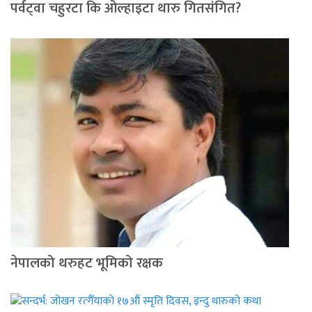
पर्वट्‍वा चहुरटा कि ओल्हाइटा थारु गितसंगित?
नेपालको थरुहट भूमिको रक्षक