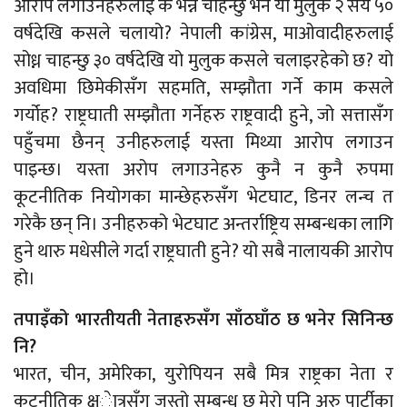
आरोप लगाउनेहरुलाई के भन्न चाहन्छु भने यो मुलुक २ सय ५०
वर्षदेखि कसले चलायो? नेपाली कांग्रेस, माओवादीहरुलाई
सोध्न चाहन्छु ३० वर्षदेखि यो मुलुक कसले चलाइरहेको छ? यो
अवधिमा छिमेकीसँग सहमति, सम्झौता गर्ने काम कसले
गर्योह? राष्ट्रघाती सम्झौता गर्नेहरु राष्ट्रवादी हुने, जो सत्तासँग
पहुँचमा छैनन् उनीहरुलाई यस्ता मिथ्या आरोप लगाउन
पाइन्छ। यस्ता अरोप लगाउनेहरु कुनै न कुनै रुपमा
कूटनीतिक नियोगका मान्छेहरुसँग भेटघाट, डिनर लन्च त
गरेकै छन् नि। उनीहरुको भेटघाट अन्तर्राष्ट्रिय सम्बन्धका लागि
हुने थारु मधेसीले गर्दा राष्ट्रघाती हुने? यो सबै नालायकी आरोप
हो।
तपाइँको भारतीयती नेताहरुसँग साँठघाँठ छ भनेर सिनिन्छ
नि?
भारत, चीन, अमेरिका, युरोपियन सबै मित्र राष्ट्रका नेता र
कूटनीतिक क्ष्ेात्रसँग जस्तो सम्बन्ध छ मेरो पनि अरु पार्टीका