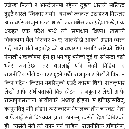
एजेन्डा मिल्यो र आन्दोलनमा रहेका दुइटा धारको अस्तित्व
दुइटै धारले स्विकार गर्योा। यसको ज्वलन्त उदाहरण निरन्तर
आठ वर्षसम्म जुन एउटा धारले एक मधेस एक प्रदेश भन्थे, एक
थरुहट एक प्रदेश भन्थे त्यो समाधान थिएन। त्यसको
विकल्पमा मैले निरन्तर २०६३ सालदेखि आफ्नो अडान व्यक्त
गर्दै आएँ। मैले बहुप्रदेशको आवधारणा अगाडि सारेको थिएँ।
नेपाली शब्दकोषमा हेर्ने हो भने बहु भनेको दुई वा सोभन्दा बढी
भनेर जनाउँछ। तर यसलाई पनि केही मिडिया र
राजनीतिकर्मीले बंग्याएर बुझ्ने गर्थे। राजकुमार लेखीले किटान
किन गर्दैन? किटान नगरिनुको एउटै कारण थियो, राजकुमार
लेखी आफैं संघीयताको विज्ञ होइन। राजकुमार लेखी आफैं
राज्यपुनःसरचना आयोगको अध्यक्ष होइन। म इतिाहासविद्,
कानुनविद् पनि होइन। त्यसकारण नेपालका तीन चारवटा नेता
आफैंलाई सबै विषयका ज्ञाता ठान्छन्, त्यसैले देश बिग्रिएको
हो। त्यसैले मैले त्यो काम गर्न चाहिन। राजनीतिक दृष्टिकोण,