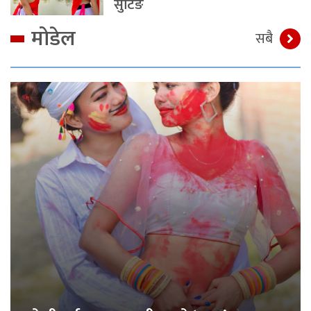
सुटिङ
मोडेल
सबै