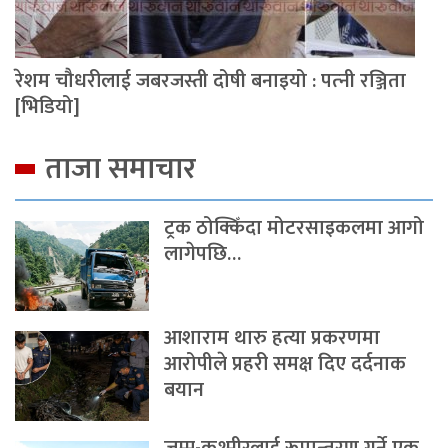
रेशम चौधरीलाई जबरजस्ती दोषी बनाइयो : पत्‍नी रञ्जिता
[भिडियो]
ताजा समाचार
ट्रक ठोक्किँदा मोटरसाइकलमा आगो
लागेपछि…
आशाराम थारु हत्या प्रकरणमा
आरोपीले प्रहरी समक्ष दिए दर्दनाक
बयान
जम्मु-कश्मीरलाई रूपान्तरण गर्ने एक