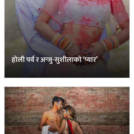
होली पर्व र अन्जु-सुशीलाको ‘प्यार’