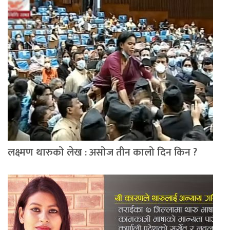
लक्ष्मण थारुको लेख : असोज तीन कालो दिन किन ?