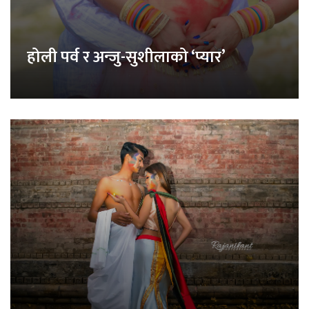
होली पर्व र अन्जु-सुशीलाको ‘प्यार’