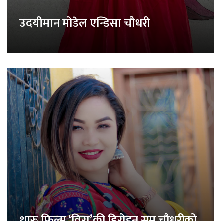
उदयीमान मोडेल एन्डिसा चौधरी
थारु फिल्म ‘विरा’की हिरोइन समु चौधरीको