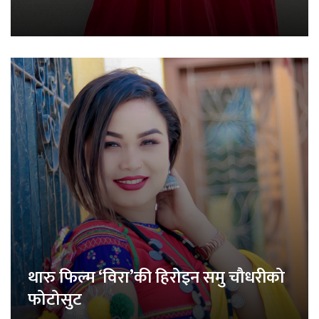
थारु फिल्म ‘विरा’की हिरोइन समु चौधरीको
फोटोसुट