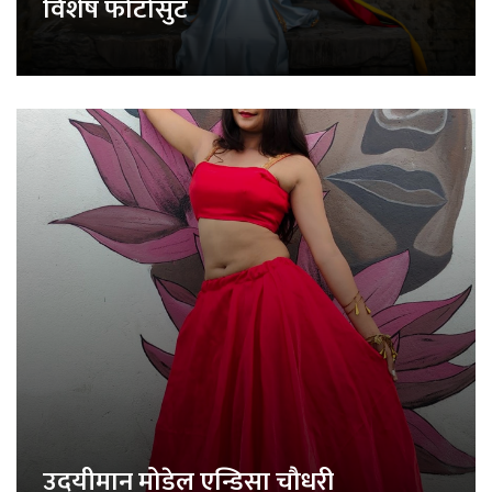
विशेष फोटोसुट
उदयीमान मोडेल एन्डिसा चौधरी