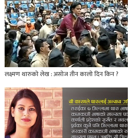
लक्ष्मण थारुको लेख : असोज तीन कालो दिन किन ?