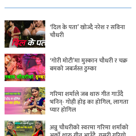
‘दिल के पता’ खोज्दै नरेश र सविना
चौधरी
‘गोरी मोटी’मा मुस्कान चौधरी र चक्र
बमको जबर्जस्त ठुम्का
गरिमा शर्माले जब थारु गीत गाउँदै
भनिन्- गोही होइ का होगिल, लागता
प्यार होगिल
अन्नु चौधरीको स्वरमा गरिमा शर्माको
अर्को थारु गीत आउँदै, यसरी गरियो