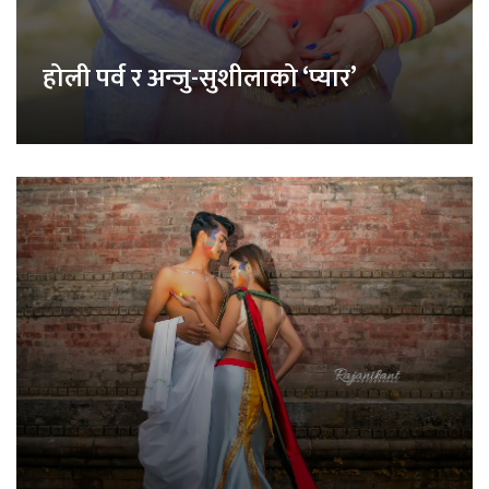
होली पर्व र अन्जु-सुशीलाको ‘प्यार’