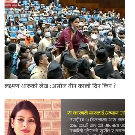
लक्ष्मण थारुको लेख : असोज तीन कालो दिन किन ?