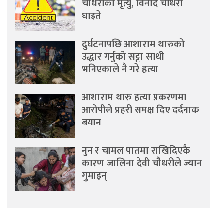
चौधरीको मृत्यु, विनोद चौधरी
घाइते
दुर्घटनापछि आशाराम थारुको
उद्धार गर्नुको सट्टा साथी
भनिएकाले नै गरे हत्या
आशाराम थारु हत्या प्रकरणमा
आरोपीले प्रहरी समक्ष दिए दर्दनाक
बयान
नुन र चामल पातमा राखिदिएकै
कारण जालिना देवी चौधरीले ज्यान
गुमाइन्