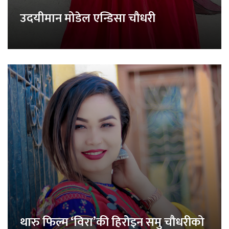
उदयीमान मोडेल एन्डिसा चौधरी
थारु फिल्म ‘विरा’की हिरोइन समु चौधरीको