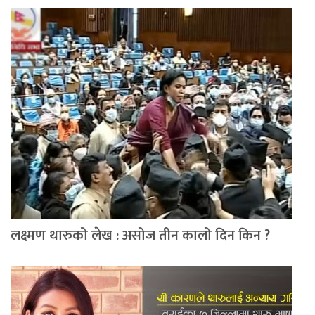
लक्ष्मण थारुको लेख : असोज तीन कालो दिन किन ?