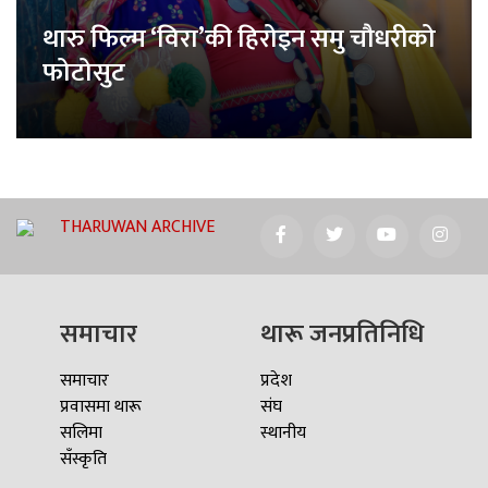
थारु फिल्म ‘विरा’की हिरोइन समु चौधरीको
फोटोसुट
THARUWAN ARCHIVE
समाचार
थारू जनप्रतिनिधि
समाचार
प्रदेश
प्रवासमा थारू
संघ
सलिमा
स्थानीय
सँस्कृति