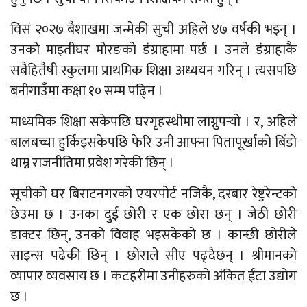
विसं २०२७ बैशाखमा जन्मेकी सुची अहिले ४७ वर्षकी भइन् ।
उनको माइतीघर मोरङको डंग्राहामा पर्छ । उनले डंग्राहाकै
सबैहितैषी स्कुलमा प्राथमिक शिक्षा अध्ययन गरिन् । त्यसपछि
बनीगाउँमा कक्षा १० सम्म पढि्न ।
माध्यमिक शिक्षा सकेपछि घरगृहस्थीमा लाग्नुपर्‍यो । र, अहिले
बालबच्चा हुर्किइसकेपछि फेरि उनी आफ्ना पितापूर्खाको बिँडो
थाम्न राजनीतिमा प्रवेश गरेकी छिन् ।
सूचीको घर बिराटनगरको एयरपोर्ट नजिकै, दरबार रेष्टुरेन्टको
छेउमा छ । उनका दुई छोरी र एक छोरा छन् । जेठी छोरी
डाक्टर छिन्, उनको विवाह भइसकेको छ । कान्छी छोरीले
साइन्स पढेकी छिन् । छोराले सीए पढ्दैछन् । श्रीमानको
व्यापार व्यवसाय छ । कटहरीमा उनीहरुको अंकित ईंटा उद्योग
छ ।