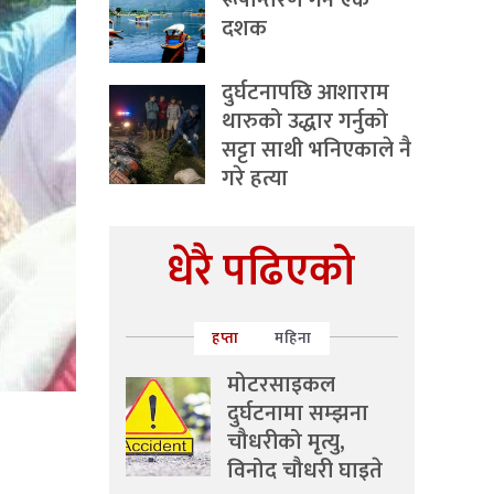
रूपान्तरण गर्ने एक
दशक
दुर्घटनापछि आशाराम
थारुको उद्धार गर्नुको
सट्टा साथी भनिएकाले नै
गरे हत्या
धेरै पढिएको
हप्ता
महिना
मोटरसाइकल
दुर्घटनामा सम्झना
चौधरीको मृत्यु,
विनोद चौधरी घाइते