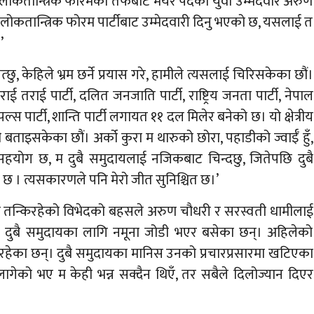
ोकतान्त्रिक फोरमका तर्फबाट मेयर पदका युवा उम्मेदवार अरुण
लोकतान्त्रिक फोरम पार्टीबाट उम्मेदवारी दिनु भएको छ, यसलाई त
’
्छु, केहिले भ्रम छर्ने प्रयास गरे, हामीले त्यसलाई चिरिसकेका छौं।
तराई पार्टी, दलित जनजाति पार्टी, राष्ट्रिय जनता पार्टी, नेपाल
ल्स पार्टी, शान्ति पार्टी लगायत ११ दल मिलेर बनेको छ। यो क्षेत्रीय
ामी बताइसकेका छौं। अर्को कुरा म थारुको छोरा, पहाडीको ज्वाईँ हुँ,
सहयोग छ, म दुबै समुदायलाई नजिकबाट चिन्दछु, जितेपछि दुबै
 । त्यसकारणले पनि मेरो जीत सुनिश्चित छ।’
 तन्किरहेको विभेदको बहसले अरुण चौधरी र सरस्वती धामीलाई
 दुबै समुदायका लागि नमूना जोडी भएर बसेका छन्। अहिलेको
रहेका छन्। दुबै समुदायका मानिस उनको प्रचारप्रसारमा खटिएका
लागेको भए म केही भन्न सक्दैन थिएँ, तर सबैले दिलोज्यान दिएर