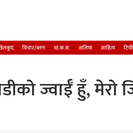
खेलकुद
विचार/ब्लग
था.क.स.
सलिमा
साहित्य
टिभी
ीको ज्वाईँ हुँ, मेरो 