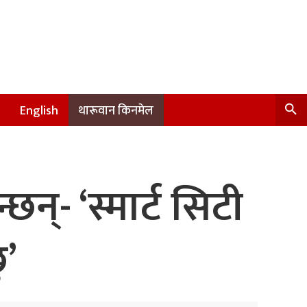
English
थारूवान किनमेल
न्- ‘स्मार्ट सिटी
ु’