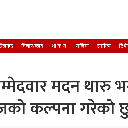
खेलकुद
विचार/ब्लग
था.क.स.
सलिमा
साहित्य
टिभी
्मेदवार मदन थारु भन्छ
लेजको कल्पना गरेको छ