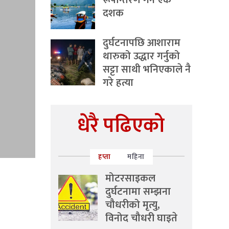
रूपान्तरण गर्ने एक
दशक
दुर्घटनापछि आशाराम
थारुको उद्धार गर्नुको
सट्टा साथी भनिएकाले नै
गरे हत्या
धेरै पढिएको
हप्ता
महिना
मोटरसाइकल
दुर्घटनामा सम्झना
चौधरीको मृत्यु,
विनोद चौधरी घाइते