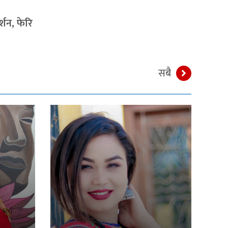
्शन, फेरि
सबै