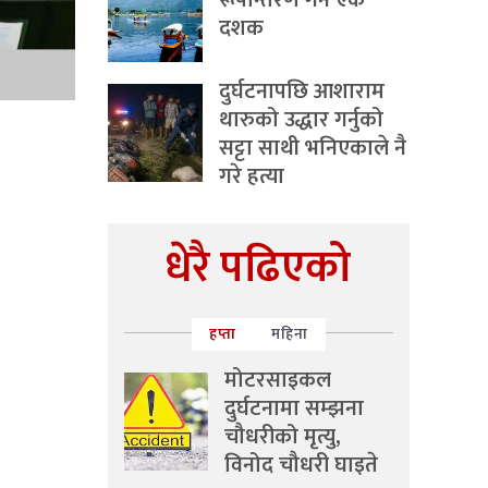
रूपान्तरण गर्ने एक
दशक
दुर्घटनापछि आशाराम
थारुको उद्धार गर्नुको
सट्टा साथी भनिएकाले नै
गरे हत्या
धेरै पढिएको
हप्ता
महिना
मोटरसाइकल
दुर्घटनामा सम्झना
चौधरीको मृत्यु,
विनोद चौधरी घाइते