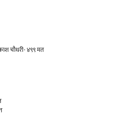
प्रकाश चौधरी- ४९९ मत
त
मत