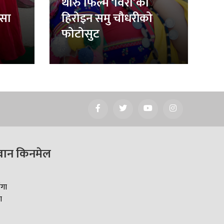
थारु फिल्म ‘विरा’की
िसा
हिरोइन समु चौधरीको
फोटोसुट
वान किनमेल
ँगा
ा