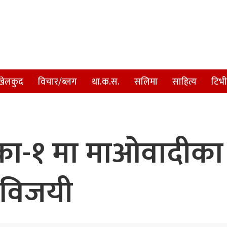
खेलकुद
विचार/ब्लग
था.क.स.
सलिमा
साहित्य
टिभी
िका-१ मा माओवादीका
 विजयी