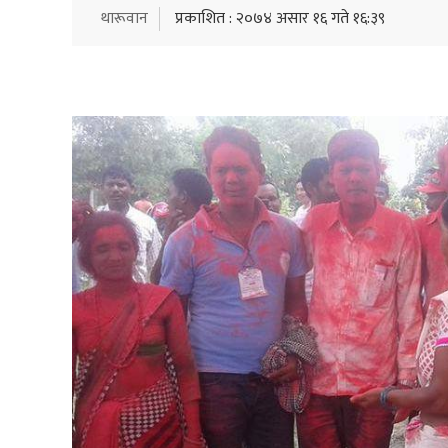
थारूवान
प्रकाशित : २०७४ असार १६ गते १६:३९