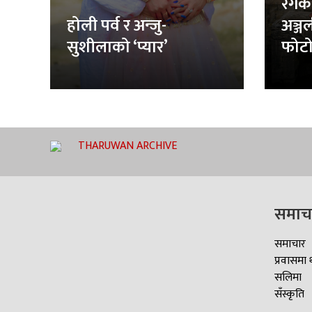
रंगक
होली पर्व र अन्जु-
अञ्ज
सुशीलाको ‘प्यार’
फोटो
THARUWAN ARCHIVE
समाच
समाचार
प्रवासमा 
सलिमा
सँस्कृति