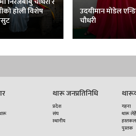
र्मी निरजबाबु चौधरी र
लीको होली विशेष
उदयीमान मोडेल एन्ड
सुट
चौधरी
ार
थारू जनप्रतिनिधि
थारू
प्रदेश
गहना
थारू
संघ
थारू लेहे
स्थानीय
हस्तकल
पुस्तक