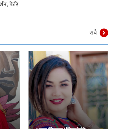
्शन, फेरि
सबै