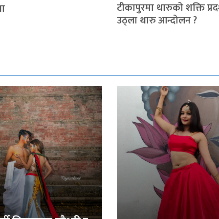
टीकापुरमा थारुको शक्ति प्रदर
या
उठ्ला थारु आन्दोलन ?