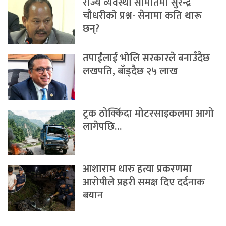
राज्य व्यवस्था समितिमा सुरेन्द्र
चौधरीको प्रश्न- सेनामा कति थारू
छन्?
तपाईंलाई भोलि सरकारले बनाउँदैछ
लखपति, बाँड्दैछ २५ लाख
ट्रक ठोक्किँदा मोटरसाइकलमा आगो
लागेपछि…
आशाराम थारु हत्या प्रकरणमा
आरोपीले प्रहरी समक्ष दिए दर्दनाक
बयान