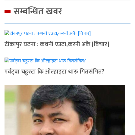
सम्बन्धित खवर
टीकापुर घटना : कथनी एउटा,करनी अर्कै [विचार]
पर्वट्‍वा चहुरटा कि ओल्हाइटा थारु गितसंगित?