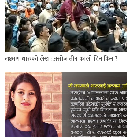
लक्ष्मण थारुको लेख : असोज तीन कालो दिन किन ?