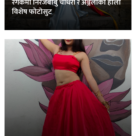
रंगकर्मी निरजबाबु चौधरी र अञ्जलीको होली
विशेष फोटोसुट