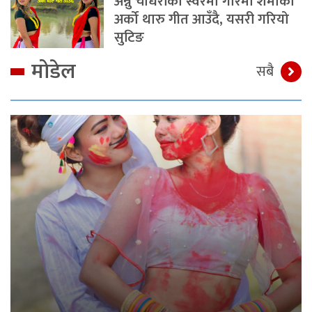
अन्नु चौधरीको स्वरमा गरिमा शर्माको
अर्को थारु गीत आउँदै, यसरी गरियो
सुटिङ
मोडेल
सबै