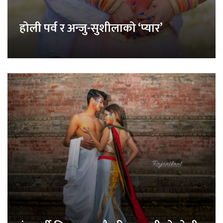
होली पर्व र अन्जु-सुशीलाको ‘प्यार’