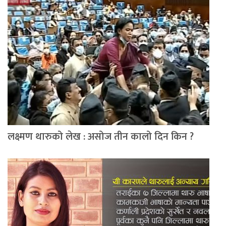
लक्ष्मण थारुको लेख : असोज तीन कालो दिन किन ?